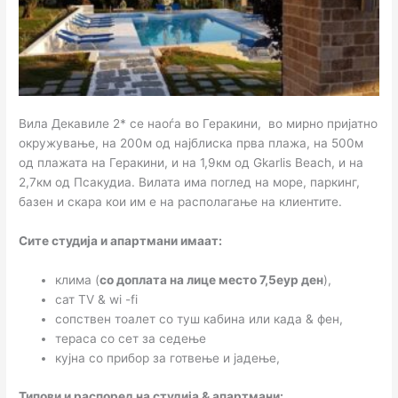
Вила Декавиле 2* се наоѓа во Геракини, во мирно пријатно
окружување, на 200м од најблиска прва плажа, на 500м
од плажата на Геракини, и на 1,9км од Gkarlis Beach, и на
2,7км од Псакудиа. Вилата има поглед на море, паркинг,
базен и скара кои им е на располагање на клиентите.
Сите студија и апартмани имаат:
клима (
со доплата на лице место 7,5еур ден
),
сат TV & wi -fi
сопствен тоалет со туш кабина или када & фен,
тераса со сет за седење
кујна со прибор за готвење и јадење,
Типови и распоред на студија & апартмани: