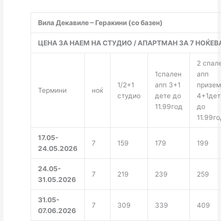
Вила Декавиле – Геракини (со базен)
ЦЕНА ЗА НАЕМ НА СТУДИО / АПАРТМАН ЗА 7 НОЌЕ
2 спал
1спален
апп
1/2+1
апп 3+1
призем
Термини
ноќ
студио
дете до
4+1дет
11.99год
до
11.99го
17.05-
7
159
179
199
24.05.2026
24.05-
7
219
239
259
31.05.2026
31.05-
7
309
339
409
07.06.2026