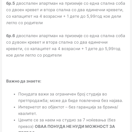
бр.5
двоспален апартман на приземје со една спална соба
со двоен кревет и втора спална со два единечни кревети,
со капацитет на 4 возрасни + 1 дете до 5,99год кое дели
легло со родители
бр.6
двоспален апартман на приземје со една спална соба
со дувоен кревет и втора спална со два единечни
кревети, со капацитет на 4 возрасни + 1 дете до 5,99год
кое дели легло со родители
Важно да знаете:
Понудата важи за ограничен број студија во
претпродажба; може да биде повлечена без најава.
Интернетот во објектот – без гаранција за брзина/
квалитет.
Цените се за наем на студио за 7 ноќевања (без
превоз)
ОВАА ПОНУДА НЕ НУДИ МОЖНОСТ ЗА