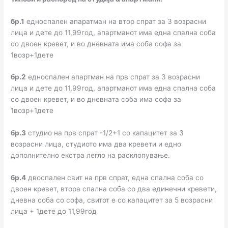
бр.1
едноспален апаратман на втор спрат за 3 возрасни
лица и дете до 11,99год, апартманот има една спална соба
со двоен кревет, и во дневната има соба софа за
1возр+1дете
бр.2
едноспален апартман на прв спрат за 3 возрасни
лица и дете до 11,99год, апартманот има една спална соба
со двоен кревет, и во дневната соба има софа за
1возр+1дете
бр.3
студио на прв спрат -1/2+1 со капацитет за 3
возрасни лица, студиото има два кревети и едно
дополнително екстра легло на расклопување.
бр.4
двоспален свит на прв спрат, една спална соба со
двоен кревет, втора спална соба со два единечни кревети,
дневна соба со софа, свитот е со капацитет за 5 возрасни
лица + 1дете до 11,99год