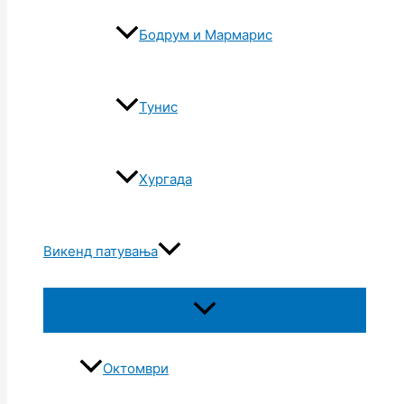
Бодрум и Мармарис
Тунис
Хургада
Викенд патувања
Октомври