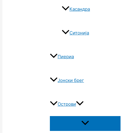
Касандра
Ситонија
Пиериа
Јонски брег
Острови