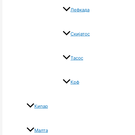
Лефкада
Скијатос
Тасос
Крф
Кипар
Малта