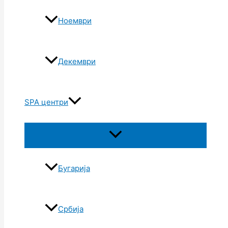
Ноември
Декември
SPA центри
Бугарија
Србија