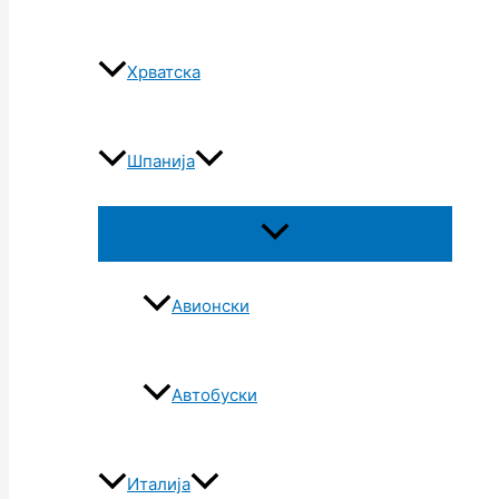
Хрватска
Шпанија
Авионски
Автобуски
Италија