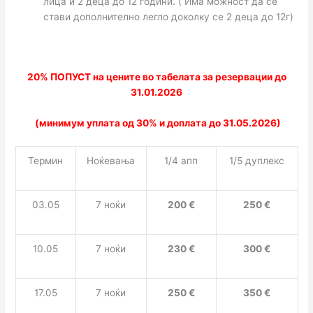
лица и 2 деца до 12 години. ( Има можност да се
стави дополнително легло доколку се 2 деца до 12г)
20% ПОПУСТ на цените во табелата за резервации до
31.01.2026
(минимум уплата од 30% и доплата до 31.05.2026)
Термин
Ноќевања
1/4 апп
1/
5
дуплекс
03.05
7 ноќи
20
0 €
250 €
10.05
7 ноќи
2
3
0 €
300 €
17.05
7 ноќи
250 €
350 €