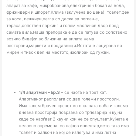
апарат за кафе, микробранова,електричен бокал за вода,
фрижидери и шпорет.Клима (вклучена во цена), тоалет,фен
за коса, пешкири,пегла со даска за пеглање,
тераса,сопствен паркинг и голем маслинов двор пред
самата вила.Наша препорака е да се патува со сопствено
возило бидејќи во близина на вилата нема
ресторани,маркети и продавници.Истата е лоцирана во
мирен и тивок дел на местото,изолиран од гужви.
1/4 апартман – бр.3
– се наоѓа на трет кат.
Апартманот располага со две големи простории.
Има голем брачен кревет во спалната соба и голема
дневна просторија поврзана со трпезарија и кујна
каде се наоѓаат 2 каучи кои не се спуштаат.Кујната е
целосно опремена, со најнов инвентар,исто така има
тоалет и балкон на кој се излегува и има летна