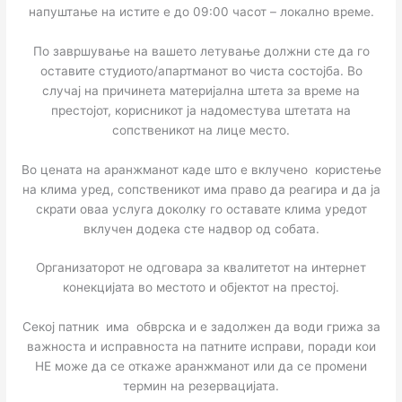
напуштање на истите е до 09:00 часот – локално време.
По завршување на вашето летување должни сте да го
оставите студиото/апартманот во чиста состојба. Во
случај на причинета материјална штета за време на
престојот, корисникот ја надоместува штетата на
сопственикот на лице место.
Во цената на аранжманот каде што е вклучено користење
на клима уред, сопственикот има право да реагира и да ја
скрати оваа услуга доколку го оставате клима уредот
вклучен додека сте надвор од собата.
Организаторот не одговара за квалитетот на интернет
конекцијата во местото и објектот на престој.
Секој патник има обврска и е задолжен да води грижа за
важноста и исправноста на патните исправи, поради кои
НЕ можe да се откаже аранжманот или да се промени
термин на резервацијата.