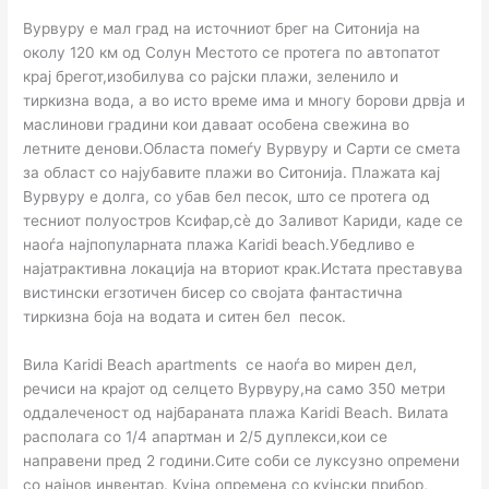
Вурвуру е мал град на источниот брег на Ситонија на
околу 120 км од Солун Местото се протега по автопатот
крај брегот,изобилува со рајски плажи, зеленило и
тиркизна вода, а во исто време има и многу борови дрвја и
маслинови градини кои даваат особена свежина во
летните денови.Областа помеѓу Вурвуру и Сарти се смета
за област со најубавите плажи во Ситонија. Плажата кај
Вурвуру е долга, со убав бел песок, што се протега од
тесниот полуостров Ксифар,сè до Заливот Кариди, каде се
наоѓа најпопуларната плажа Karidi beach.Убедливо е
најатрактивна локација на вториот крак.Истата преставува
вистински егзотичен бисер со својата фантастична
тиркизна боја на водата и ситен бел песок.
Вила Кaridi Beach apartments се наоѓа во мирен дел,
речиси на крајот од селцето Вурвуру,на само 350 метри
оддалеченост од најбараната плажа Кaridi Beach. Вилата
располага со 1/4 апартман и 2/5 дуплекси,кои се
направени пред 2 години.Сите соби се луксузно опремени
со најнов инвентар. Кујна опремена со кујнски прибор,