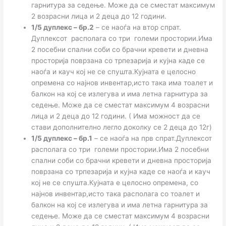
гарнитура за седење. Може да се сместат максимум
2 возрасни лица и 2 деца до 12 години.
1/5 дуплекс – бр.2
– се наоѓа на втор спрат.
Дуплексот располага со три големи простории.Има
2 посебни спални соби со брачни кревети и дневна
просторија поврзана со трпезарија и кујна каде се
наоѓа и кауч кој не се спушта.Кујната е целосно
опремена со најнов инвентар,исто така има тоалет и
балкон на кој се излегува и има летна гарнитура за
седење. Може да се сместат максимум 4 возрасни
лица и 2 деца до 12 години. ( Има можност да се
стави дополнително легло доколку се 2 деца до 12г)
1/5 дуплекс – бр.1
– се наоѓа на прв спрат.Дуплексот
располага со три големи простории.Има 2 посебни
спални соби со брачни кревети и дневна просторија
поврзана со трпезарија и кујна каде се наоѓа и кауч
кој не се спушта.Кујната е целосно опремена, со
најнов инвентар,исто така располага со тоалет и
балкон на кој се излегува и има летна гарнитура за
седење. Може да се сместат максимум 4 возрасни