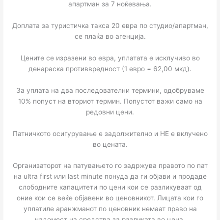
апартман за 7 ноќевања.
Доплата за туристичка такса 20 евра по студио/апартман,
се плаќа во агенција.
Цените се изразени во евра, уплатата е исклучиво во
денараска противвредност (1 евро = 62,00 мкд).
За уплата на два последователни термини, одобруваме
10% попуст на вториот термин. Попустот важи само на
редовни цени.
Патничкото осигурување е задолжително и НЕ е вклучено
во цената.
Организаторот на патувањето го задржува правото по пат
на ultra first или last minute понуда да ги објави и продаде
слободните капацитети по цени кои се разликуваат од
оние кои се веќе објавени во ценовникот. Лицата кои го
уплатиле аранжманот по ценовник немаат право на
надомест на средства за разликата во цена.