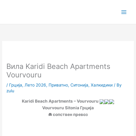
Skip
to
content
Вила Karidi Beach Apartments
Vourvouru
/
Грција
,
Лето 2026
,
Приватно
,
Ситонија
,
Халкидики
/ By
zulu
Karidi Beach Apartments – Vourvouru
Vourvouru Sitonia Грција
🚘 сопствен превоз