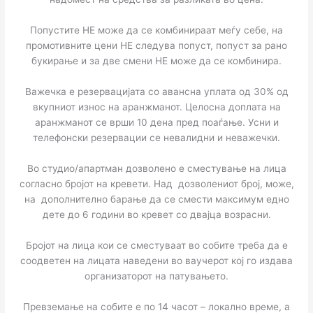
Попустите НЕ можe да се комбинираат меѓу себе, на
промотивните цени НЕ следува попуст, попуст за рано
букирање и за две смени НЕ може да се комбинира.
Важечка е резервацијата со авансна уплата од 30% од
вкупниот износ на аранжманот. Целосна доплата на
аранжманот се врши 10 дена пред поаѓање. Усни и
телефонски резервации се невалидни и неважечки.
Во студио/апартман дозволено е сместување на лица
согласно бројот на кревети. Над дозволениот број, може,
на дополнително барање да се смести максимум едно
дете до 6 години во кревет со двајца возрасни.
Бројот на лица кои се сместуваат во собите треба да е
соодветен на лицата наведени во ваучерот кој го издава
организаторот на патувањето.
Превземање на собите е по 14 часот – локално време, а