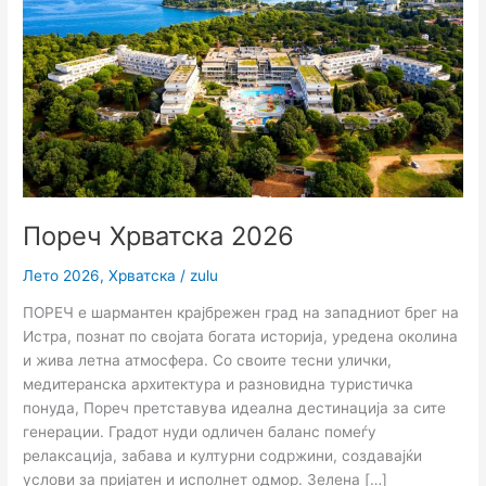
Пореч Хрватска 2026
Лето 2026
,
Хрватска
/
zulu
ПОРЕЧ е шармантен крајбрежен град на западниот брег на
Истра, познат по својата богата историја, уредена околина
и жива летна атмосфера. Со своите тесни улички,
медитеранска архитектура и разновидна туристичка
понуда, Пореч претставува идеална дестинација за сите
генерации. Градот нуди одличен баланс помеѓу
релаксација, забава и културни содржини, создавајќи
услови за пријатен и исполнет одмор. Зелена […]