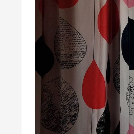
–
Нидри