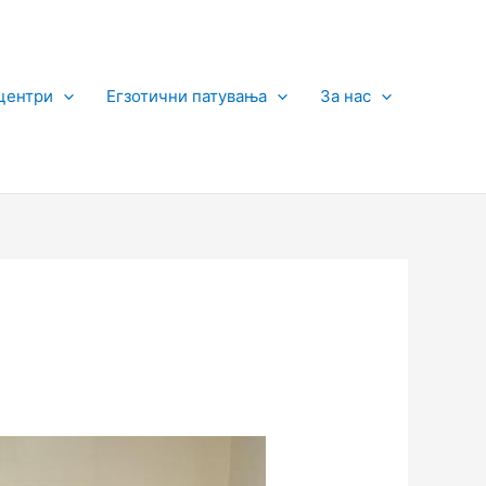
центри
Егзотични патувања
За нас