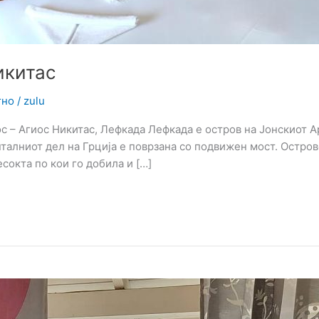
икитас
тно
/
zulu
– Агиос Никитас, Лефкада Лефкада е остров на Јонскиот Арх
талниот дел на Грција е поврзана со подвижен мост. Остров
есокта по кои го добила и […]