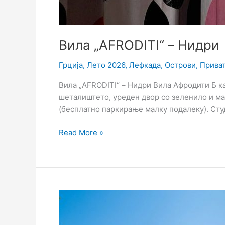
Вила „AFRODITI“ – Нидри
Грција
,
Лето 2026
,
Лефкада
,
Острови
,
Прива
Вила „AFRODITI“ – Нидри Вила Афродити Б ка
шеталиштето, уреден двор со зеленило и ма
(бесплатно паркирање малку подалеку). Сту
Read More »
Вила
„PORTO
FINO“