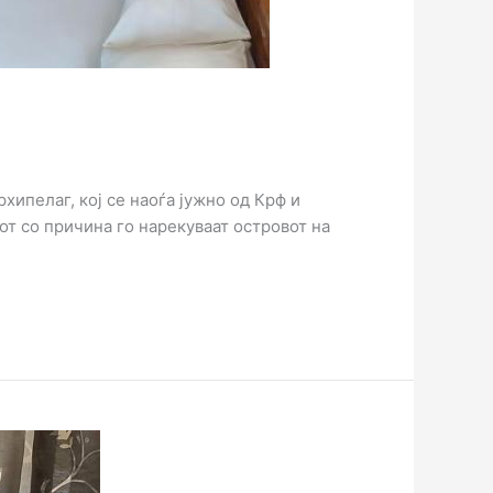
ипелаг, кој се наоѓа јужно од Крф и
от со причина го нарекуваат островот на