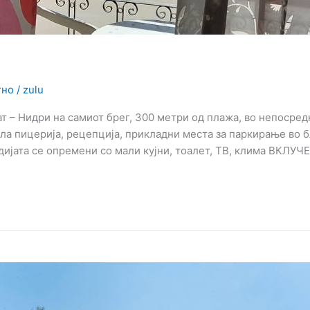
тно
/
zulu
т – Нидри на самиот брег, 300 метри од плажа, во непосред
ла пицерија, рецепција, прикладни места за паркирање во 
дијата се опремени со мали кујни, тоалет, ТВ, клима ВКЛУЧ