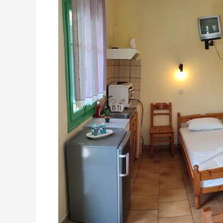
–
Агиос
Никитас