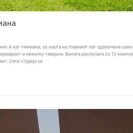
иана
но А кат-Никиана, сe наоѓа на главниот пат одалечена само
пермаркет и неколку таверни. Вилата располага со 12 компл
ет. Сите студија се