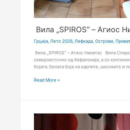
Вила „SPIROS“ – Агиос Н
Грција
,
Лето 2026
,
Лефкада
,
Острови
,
Прива
Вила „SPIROS“ – Агиос Никитас Вила Спирос 
североисточно од Кефалонија, а со континен
бојата: белата боја на карпите, школките и п
Read More »
Вила
„AFRODITI“