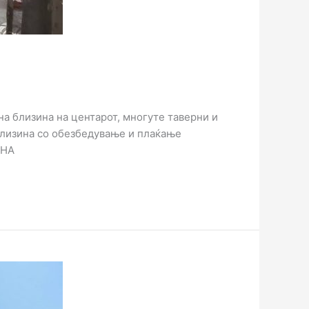
на близина на центарот, многуте таверни и
близина со обезбедување и плаќање
ЕНА