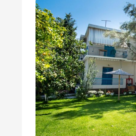
–
Никиана