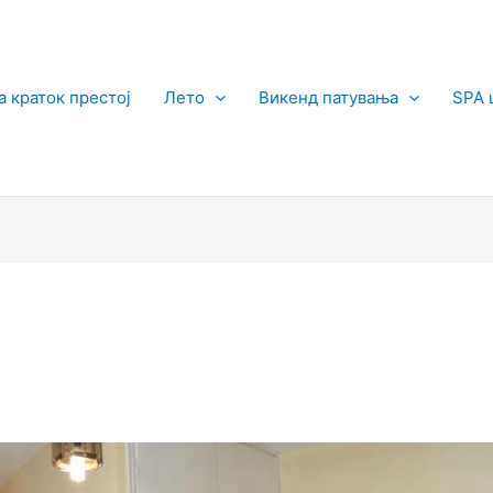
а краток престој
Лето
Викенд патувања
SPA 