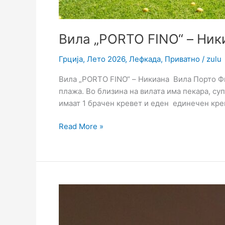
Вила „PORTO FINO“ – Ник
Грција
,
Лето 2026
,
Лефкада
,
Приватно
/
zulu
Вила „PORTO FINO“ – Никиана Вила Порто Фи
плажа. Во близина на вилата има пекара, су
имаат 1 брачен кревет и еден единечен крев
Read More »
Вила
„Galanos“
–