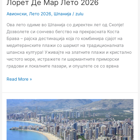
Лорет Де Мар Лето 2026
Авионски
,
Лето 2026
,
Шпанија
/
zulu
Ова лето одиме во Шпанија со директен лет од Скопје!
Дозволете си сончево бегство на прекрасната Коста
Брава – рајска дестинација која го комбинира сјајот на
медитеранските плажи со шармот на традиционалната
шпанска култура! Уживајте на златните плажи и кристално
чистото море, истражете ги шармантните приморски
градови и локалните пазари, и опуштете се со врвна
Read More »
Бенидорм
Лето
2026