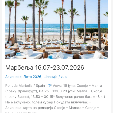
23.07.2026
Марбеља 16.07-23.07.2026
Авионски
,
Лето 2026
,
Шпанија
/
zulu
Ponuda Marbella / Spain
Авио: 16 јули: Скопје – Малга
(преку Франкфурт), 04:25 – 13:00 23 јули: Малга – Скопје
(преку Виена), 13:50 – 00:15* Вклучено: рачен багаж (8 кг)
Не е вклучено: голем куфер Понудата вклучува: –
Авионска карта на релација Скопје – Малага – Скопје –