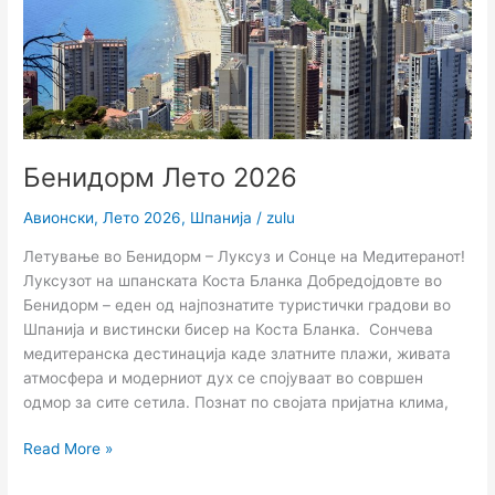
Бенидорм Лето 2026
Авионски
,
Лето 2026
,
Шпанија
/
zulu
Летување во Бенидорм – Луксуз и Сонце на Медитеранот!
Луксузот на шпанската Коста Бланка Добредојдовте во
Бенидорм – еден од најпознатите туристички градови во
Шпанија и вистински бисер на Коста Бланка. Сончева
медитеранска дестинација каде златните плажи, живата
атмосфера и модерниот дух се спојуваат во совршен
одмор за сите сетила. Познат по својата пријатна клима,
Read More »