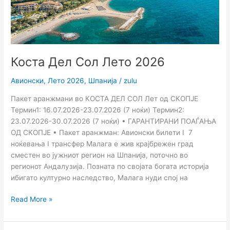
Коста Дел Сол Лето 2026
Авионски
,
Лето 2026
,
Шпанија
/
zulu
Пакет аранжмани во КОСТА ДЕЛ СОЛ Лет од СКОПЈЕ
Термин1: 16.07.2026-23.07.2026 (7 ноќи) Термин2:
23.07.2026-30.07.2026 (7 ноќи) • ГАРАНТИРАНИ ПОАЃАЊА
ОД СКОПЈЕ • Пакет аранжман: Авионски билети I 7
ноќевања I трансфер Малага е жив крајбрежен град
сместен во јужниот регион на Шпанија, поточно во
регионот Андалузија. Позната по својата богата историја
ибигато културно наследство, Малага нуди спој на
Read More »