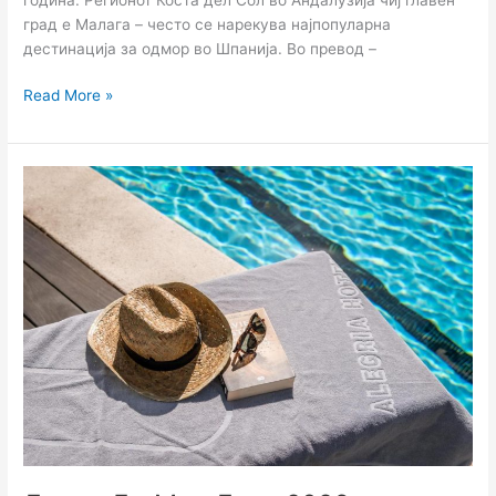
град е Малага – често се нарекува најпопуларна
дестинација за одмор во Шпанија. Во превод –
Read More »
Лорет
Де
Мар
Лето
2026