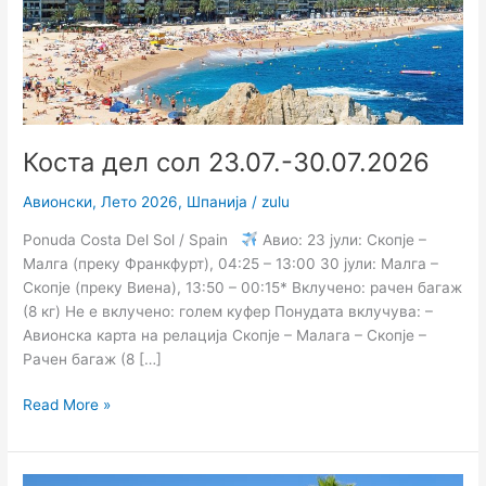
Коста дел сол 23.07.-30.07.2026
Авионски
,
Лето 2026
,
Шпанија
/
zulu
Ponuda Costa Del Sol / Spain
Авио: 23 јули: Скопје –
Малга (преку Франкфурт), 04:25 – 13:00 30 јули: Малга –
Скопје (преку Виена), 13:50 – 00:15* Вклучено: рачен багаж
(8 кг) Не е вклучено: голем куфер Понудата вклучува: –
Авионска карта на релација Скопје – Малага – Скопје –
Рачен багаж (8 […]
Read More »
Коста