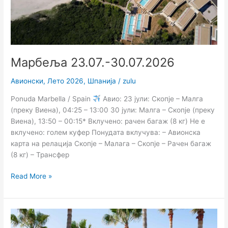
Марбеља 23.07.-30.07.2026
Авионски
,
Лето 2026
,
Шпанија
/
zulu
Ponuda Marbella / Spain
Авио: 23 јули: Скопје – Малга
(преку Виена), 04:25 – 13:00 30 јули: Малга – Скопје (преку
Виена), 13:50 – 00:15* Вклучено: рачен багаж (8 кг) Не е
вклучено: голем куфер Понудата вклучува: – Авионска
карта на релација Скопје – Малага – Скопје – Рачен багаж
(8 кг) – Трансфер
Read More »
Марбеља
16.07-