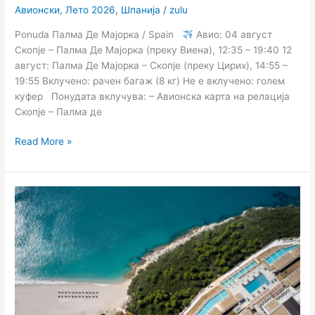
Авионски
,
Лето 2026
,
Шпанија
/
zulu
Ponuda Палма Де Мајорка / Spain
Авио: 04 август
Скопје – Палма Де Мајорка (преку Виена), 12:35 – 19:40 12
август: Палма Де Мајорка – Скопје (преку Цирих), 14:55 –
19:55 Вклучено: рачен багаж (8 кг) Не е вклучено: голем
куфер Понудата вклучува: – Авионска карта на релација
Скопје – Палма де
Read More »
Марбеља
23.07.-30.07.2026