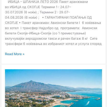
ИБИЦА – ШПАНИЈА ЛЕТО 2026 Пакет аранжмани
во ИБИЦА од СКОПЈЕ Термини 1 : 24.07–
30.07.2026 (6 ноќи) ; Термини 2 : 29.07-
04.08.2026 (6 ноќи) ; • ГАРАНТИРАНИ ПОАЃАЊА ОД
СКОПЈЕ • Пакет аранжман: Авионски билети I 6 ноќевања
во хотел I трансфер Најдобро од програмата: Авионски
билети Скопје-Ибица-Скопје (со 1 преместување)
вклучувајќи аеродромски такси и рачен багаж 8 кг Сите
трансфери 6 ноќевања во избраниот хотел и услуга според
Read More »
Коста
Дел
Сол
Лето
2026