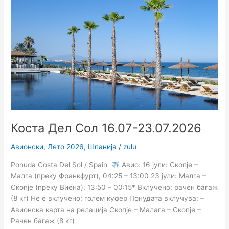
Дел
Сол
16.07-
23.07.2026
Коста Дел Сол 16.07-23.07.2026
Авионски
,
Лето 2026
,
Шпанија
/
zulu
Ponuda Costa Del Sol / Spain
Авио: 16 јули: Скопје –
Малга (преку Франкфурт), 04:25 – 13:00 23 јули: Малга –
Скопје (преку Виена), 13:50 – 00:15* Вклучено: рачен багаж
(8 кг) Не е вклучено: голем куфер Понудата вклучува: –
Авионска карта на релација Скопје – Малага – Скопје –
Рачен багаж (8 кг)