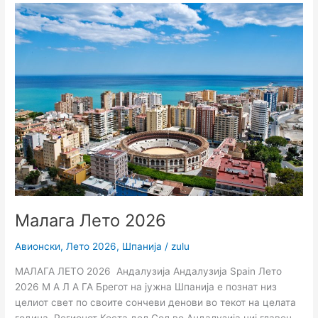
Малага
Лето
2026
Малага Лето 2026
Авионски
,
Лето 2026
,
Шпанија
/
zulu
МАЛАГА ЛЕТО 2026 Андалузија Андалузија Spain Лето
2026 М А Л А ГА Брегот на јужна Шпанија е познат низ
целиот свет по своите сончеви денови во текот на целата
година. Регионот Коста дел Сол во Андалузија чиј главен