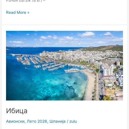
Рачен багаж (8 кг) –
Read More »
Ибица
Ибица
Авионски
,
Лето 2026
,
Шпанија
/
zulu