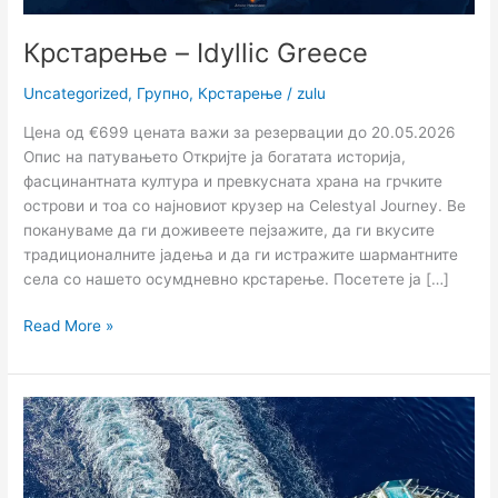
Крстарење – Idyllic Greece
Uncategorized
,
Групно
,
Крстарење
/
zulu
Цена од €699 цената важи за резервации до 20.05.2026
Опис на патувањето Откријте ја богатата историја,
фасцинантната култура и превкусната храна на грчките
острови и тоа со најновиот крузер на Celestyal Journey. Ве
покануваме да ги доживеете пејзажите, да ги вкусите
традиционалните јадења и да ги истражите шармантните
села со нашето осумдневно крстарење. Посетете ја […]
Read More »
Групно
крстарење
со
Ruby