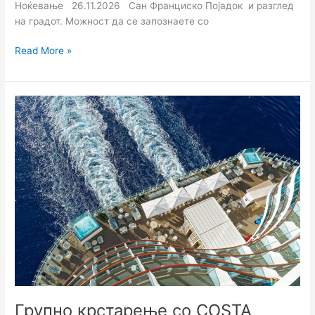
Ноќевање 26.11.2026 Сан Франциско Појадок и разглед
на градот. Можност да се запознаете со
Read More »
Групно
крстарење
со
COSTA
DIADEMA
Европски
градови
11.09-
21.09.2026
Групно крстарење со COSTA