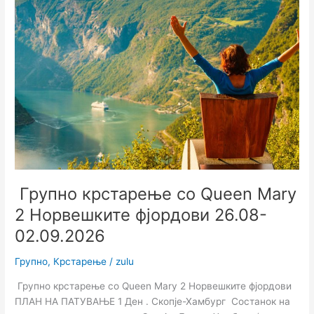
Queen
Mary
2
Норвешките
фјордови
26.08-
02.09.2026
Групно крстарење со Queen Mary
2 Норвешките фјордови 26.08-
02.09.2026
Групно
,
Крстарење
/
zulu
Групно крстарење со Queen Mary 2 Норвешките фјордови
ПЛАН НА ПАТУВАЊЕ 1 Ден . Скопје-Хамбург Состанок на