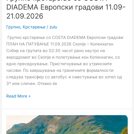
DIADEMA Европски градови 11.09-
21.09.2026
Групно
,
Крстарење
/
zulu
Групно крстарење со COSTA DIADEMA Европски градови
ПЛАН НА ПАТУВАЊЕ 11.09.2026 Скопје – Копенхаген
Собир на групата во 02:30 часот рано наутро на
аеродромот во Скопје и полетување кон Копенхаген, со
едно преседнување. Пристигнување во утринските
часови. По завршување на граничните формалности
следува трансфер со автобус и сместување во хотел од
3* или сличен. Откако ќе
Read More »
Групно
крстарење
со