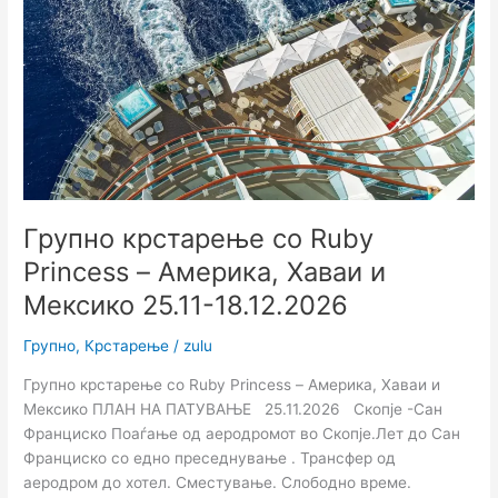
Princess
–
Америка,
Хаваи
и
Мексико
25.11-
18.12.2026
Групно крстарење со Ruby
Princess – Америка, Хаваи и
Мексико 25.11-18.12.2026
Групно
,
Крстарење
/
zulu
Групно крстарење со Ruby Princess – Америка, Хаваи и
Мексико ПЛАН НА ПАТУВАЊЕ 25.11.2026 Скопје -Сан
Франциско Поаѓање од аеродромот во Скопје.Лет до Сан
Франциско со едно преседнување . Трансфер од
аеродром до хотел. Сместување. Слободно време.