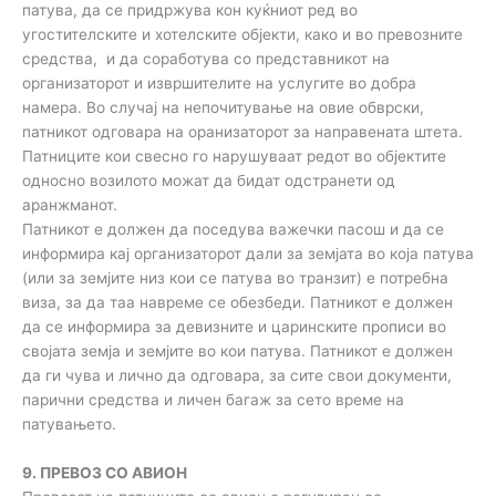
патува, да се придржува кон куќниот ред во
угостителските и хотелските објекти, како и во превозните
средства, и да соработува со представникот на
организаторот и извршителите на услугите во добра
намера. Во случај на непочитување на овие обврски,
патникот одговара на оранизаторот за направената штета.
Патниците кои свесно го нарушуваат редот во објектите
односно возилото можат да бидат одстранети од
аранжманот.
Патникот е должен да поседува важечки пасош и да се
информира кај организаторот дали за земјата во која патува
(или за земјите низ кои се патува во транзит) е потребна
виза, за да таа навреме се обезбеди. Патникот е должен
да се информира за девизните и царинските прописи во
својата земја и земјите во кои патува. Патникот е должен
да ги чува и лично да одговара, за сите свои документи,
парични средства и личен багаж за сето време на
патувањето.
9. ПРЕВОЗ СО АВИОН