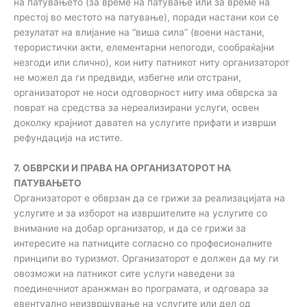
на патувањето (за време на патување или за време на
престој во местото на патување), поради настани кои се
резулатат на влијание на “виша сила” (воени настани,
терористички акти, елементарни непогоди, сообраќајни
незгоди или слично), кои ниту патникот ниту организаторот
не можел да ги предвиди, избегне или отстрани,
организаторот не носи одговорност ниту има обврска за
поврат на средства за нереализирани услуги, освен
доколку крајниот давател на услугите прифати и изврши
рефундација на истите.
7. ОБВРСКИ И ПРАВА НА ОРГАНИЗАТОРОТ НА
ПАТУВАЊЕТО
Организаторот е обврзан да се грижи за реализацијата на
услугите и за изборот на извршителите на услугите со
внимание на добар организатор, и да се грижи за
интересите на патниците согласно со професионалните
принципи во туризмот. Организаторот е должен да му ги
овозможи на патникот сите услуги наведени за
поединечниот аранжман во програмата, и одговара за
евентуално неизвршување на услугите или дел од