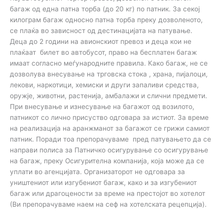
багаж од една патна торба (до 20 кг) по патник. За секој
килограм багаж односно патна торба преку дозволеното,
се плаќа во зависност од дестинацијата на патување.
Деца до 2 години на авионскиот превоз и деца кои не
плаќаат билет во автобусот, право на бесплатен багаж
имаат согласно меѓународните правила. Како багаж, не се
дозволува внесување на трговска стока , храна, пијалоци,
лекови, наркотици, хемиски и други запаливи средства,
оружје, животни, растенија, амбалажи и слични предмети.
При внесување и изнесување на багажот од возилото,
патникот со лично присуство одговара за истиот. За време
на реализација на аранжманот за багажот се грижи самиот
патник. Поради тоа препорачуваме пред патувањето да се
направи полиса за Патничко осигурување со осигурување
на багаж, преку Осигурителна компанија, која може да се
уплати во агенцијата. Организаторот не одговара за
уништениот или изгубениот багаж, како и за изгубениот
багаж или драгоцености за време на престојот во хотелот
(Ви препорачуваме наем на сеф на хотелската рецепција).