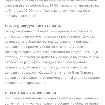
гарантира исполнување на таквото барање. Вообичаеното
сместување во собите е од 14:00 часот, а напуштањето на
собите е до 10:00 часот (доколку во куќниот ред не е
поинаку назначено).
12-а. ИНДИВИДУАЛНИ ПАТУВАЊА
За индивидуални “резервации и аранжмани” патникот
уплаќа депозит на име трошоци за резервација. Доколку
резервацијата биде прифатена од страна на патникот,
депозитот се пресметува во цената на патувањето.
Доколку резервацијата организаторот на патувањето не ја
потврди, депозитот во целост му се враќа на патникот. Ако
патникот не ја прифати понудената или потврдената
резервација, организаторот го задржува износот на
депозитот во целост. Одредбите на точка 6 од Општите
услови за патување не се применуваат кај индивидуалните
резервации и аранжмани.
13. РЕШАВАЊЕ НА ПРИГОВОРИ
Во случај на непотполно или неквалитетно извршување на
услугите, патникот има право на соодветно обештетување,