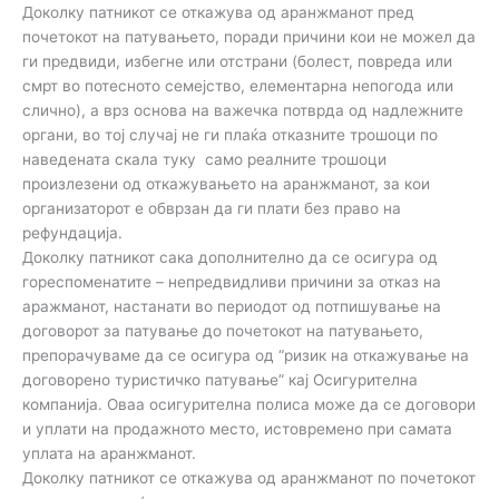
Доколку патникот се откажува од аранжманот пред
почетокот на патувањето, поради причини кои не можел да
ги предвиди, избегне или отстрани (болест, повреда или
смрт во потесното семејство, елементарна непогода или
слично), а врз основа на важечка потврда од надлежните
органи, во тој случај не ги плаќа отказните трошоци по
наведената скала туку само реалните трошоци
произлезени од откажувањето на аранжманот, за кои
организаторот е обврзан да ги плати без право на
рефундација.
Доколку патникот сака дополнително да се осигура од
гореспоменатите – непредвидливи причини за отказ на
аражманот, настанати во периодот од потпишување на
договорот за патување до почетокот на патувањето,
препорачуваме да се осигура од “ризик на откажување на
договорено туристичко патување” кај Осигурителна
компанија. Оваа осигурителна полиса може да се договори
и уплати на продажното место, истовремено при самата
уплата на аранжманот.
Доколку патникот се откажува од аранжманот по почетокот