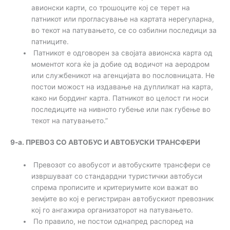
авионски карти, со трошоците кој се терет на
патникот или прогласување на картата нерегуларна,
во текот на патувањето, се со озбилни последици за
патниците.
Патникот е одговорен за својата авионска карта од
моментот кога ќе ја добие од водичот на аеродром
или службеникот на агенцијата во пословницата. Не
постои можост на издавање на дуплилкат на карта,
како ни бординг карта. Патникот во целост ги носи
последиците на нивното губење или пак губење во
текот на патувањето.”
9-а. ПРЕВОЗ СО АВТОБУС И АВТОБУСКИ ТРАНСФЕРИ
Превозот со авобусот и автобуските трансфери се
извршуваат со стандардни туристички автобуси
спрема прописите и критериумите кои важат во
земјите во кој е регистриран автобускиот превозник
кој го ангажира организаторот на патувањето.
По правило, не постои однапред распоред на