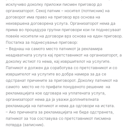
исклучиво доколку приложи писмен приговор до
организаторот. Секој патник – носител (потписник) на
договорот има право на приговор врз основа на
неизвршена договорена услуга. Организаторот нема да
прима во процедура групни приговори кои ги поднесуваат
повеќе носители на договори врз основа на еден приговор.
Постапка за поднесување приговор:
– Веднаш на самото место патникот ја рекламира
неадкватната услуга кај претставникот на организаторот, а
доколку истиот го нема, кај извршителот на услугите.
Патникот е должен да соработува со претставникот и со
извршителот на услугите во добра намера за да се
одстранат причините за приговорот. Доколку патникот на
самото место не го прифати понуденото решение на
рекламацијата кое одговара на уплатената услуга,
организаторот нема да ја уважи доплнителната
рекламација на патникот и нема да одговори на истата.
– Ако причината за рекламацијата не биде одстранета,
патникот за тоа составува со претставникот писмена
потврда (записник).