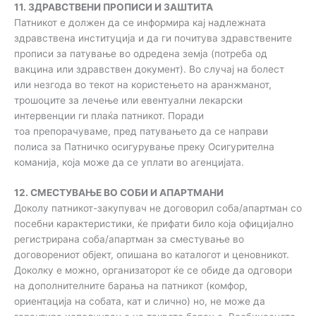
11. ЗДРАВСТВЕНИ ПРОПИСИ И ЗАШТИТА
Патникот е должен да се информира кај надлежната
здравствена институција и да ги почитува здравствените
прописи за патување во одредена земја (потреба од
вакцина или здравствен документ). Во случај на болест
или незгода во текот на користењето на аранжманот,
трошоците за лечење или евентуални лекарски
интервенции ги плаќа патникот. Поради
тоа препорачуваме, пред патувањето да се направи
полиса за Патничко осигурување преку Осигурителна
команија, која може да се уплати во агенцијата.
12. СМЕСТУВАЊЕ ВО СОБИ И АПАРТМАНИ
Доколу патникот-закупувач не договорил соба/апартман со
посебни карактеристики, ќе прифати било која официјално
регистрирана соба/апартман за сместување во
договорениот објект, опишана во каталогот и ценовникот.
Доколку е можно, организаторот ќе се обиде да одговори
на дополнителните барања на патникот (комфор,
ориентација на собата, кат и слично) но, не може да