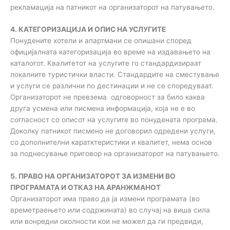
рекламација на патникот на организаторот на патувањето.
4. КАТЕГОРИЗАЦИЈА И ОПИС НА УСЛУГИТЕ
Понудените хотели и апартмани се опишани според
официјалната категоризација во време на издавањето на
каталогот. Квалитетот на услугите го стандардизираат
локалните туристички власти. Стандардите на сместување
и услуги се различни по дестинации и не се споредуваат.
Организаторот не превзема одговорност за било каква
друга усмена или писмена информација, која не е во
согласност со описот на услугите во понудената програма.
Доколку патникот писмено не договорил одредени услуги,
со дополнителни каратктеристики и квалитет, нема основ
за поднесување приговор на организаторот на патувањетo.
5. ПРАВО НА ОРГАНИЗАТОРОТ ЗА ИЗМЕНИ ВО
ПРОГРАМАТА И ОТКАЗ НА АРАНЖМАНОТ
Организаторот има право да ја измени програмата (во
времетраењето или содржината) во случај на виша сила
или вонредни околности кои не можел да ги предвиди,