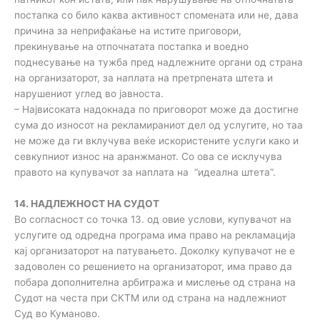
постапка со било каква активност спомената или не, дава
причина за неприфаќање на истите приговори,
прекинување на отпочнатата постапка и воедно
поднесување на тужба пред надлежните органи од страна
на организаторот, за наплата на претрпената штета и
нарушениот углед во јавноста.
– Највисоката надокнада по приговорот може да достигне
сума до износот на рекламираниот дел од услугите, но таа
не може да ги вклучува веќе искористените услуги како и
севкупниот износ на аранжманот. Со ова се исклучува
правото на купувачот за наплата на “идеална штета”.
14. НАДЛЕЖНОСТ НА СУДОТ
Во согласност со точка 13. од овие услови, купувачот на
услугите од одредна програма има право на рекламација
кај организаторот на патувањето. Доколку купувачот не е
задоволен со решението на организаторот, има право да
побара дополнителна арбитража и мислење од страна на
Судот на честа при СКТМ или од страна на надлежниот
Суд во Куманово.