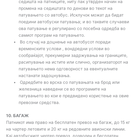
седишта на патниците, ниту пак утврден начин на
промена на седиштата по денови во текот на
патувањето со автобус. Исклучок можат да бидат
поедини автобуски патувања; и во таквите случаеви
ова патување е регулирано со посебна одредба во
самиот програм на патувањето.
Во случај на доцнење на автобусот поради
временските услови , вондредни услови во
сообраќајот, прекумерни задржувања на границите,
расипување на истите или слично, организаторот на
патувањето нема одговорност за евентуалните
настанати задоцнувања.
Одредбите во врска со патувањата на брод или
железница наведени се во програмите на
патувањето во кои е предвидено користење на овие
превозни средства.
10. БАГАЖ
Патникот има право на бесплатен превоз на багаж, до 15 кг
на чартер летовите и 20 кг на редовните авионски линии.
Кај автобускиот чертер превоз, дозволен е бесплатен