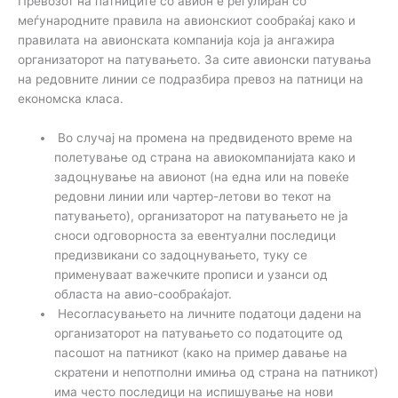
Превозот на патниците со авион е регулиран со
меѓународните правила на авионскиот сообраќај како и
правилата на авионската компанија која ја ангажира
организаторот на патувањето. За сите авионски патувања
на редовните линии се подразбира превоз на патници на
економска класа.
Во случај на промена на предвиденото време на
полетување од страна на авиокомпанијата како и
задоцнување на авионот (на една или на повеќе
редовни линии или чартер-летови во текот на
патувањето), организаторот на патувањето не ја
сноси одговорноста за евентуални последици
предизвикани со задоцнувањето, туку се
применуваат важечките прописи и узанси од
областа на авио-сообраќајот.
Несогласувањето на личните податоци дадени на
организаторот на патувањето со податоците од
пасошот на патникот (како на пример давање на
скратени и непотполни имиња од страна на патникот)
има често последици на испишување на нови