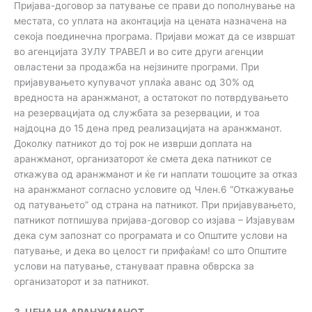
Пријава-договор за патување се прави до пополнување на
местата, со уплата на аконтација на цената назначена на
секоја поединечна програма. Пријави можат да се извршат
во агенцијата ЗУЛУ ТРАВЕЛ и во сите други агенции
овластени за продажба на нејзините програми. При
пријавувањето купувачот уплаќа аванс од 30% од
вредноста на аранжманот, а остатокот по потврдувањето
на резервацијата од службата за резервации, и тоа
најдоцна до 15 дена пред реализацијата на аранжманот.
Доколку патникот до тој рок не изврши доплата на
аранжманот, организаторот ќе смета дека патникот се
откажува од аранжманот и ќе ги наплати тошоците за отказ
на аранжманот согласно условите од Член.6 “Откажување
од патувањето” од страна на патникот. При пријавувањето,
патникот потпишува пријава-договор со изјава – Изјавувам
дека сум запознат со програмата и со Општите услови на
патување, и дека во целост ги прифаќам! со што Општите
услови на патување, стануваат правна обврска за
организаторот и за патникот.
3. ЦЕНА НА АРАНЖМАНОТ