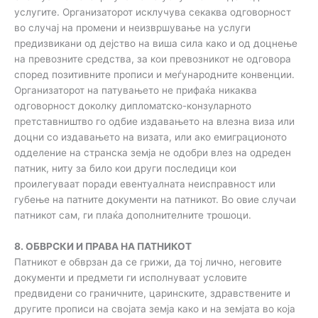
услугите. Организаторот исклучува секаква одговорност
во случај на промени и неизвршување на услуги
предизвикани од дејство на виша сила како и од доцнење
на превозните средства, за кои превозникот не одговора
според позитивните прописи и меѓународните конвенции.
Организаторот на патувањето не прифаќа никаква
одговорност доколку дипломатско-конзуларното
претставништво го одбие издавањето на влезна виза или
доцни со издавањето на визата, или ако емиграционото
одделение на странска земја не одобри влез на одреден
патник, ниту за било кои други последици кои
проилегуваат поради евентуалната неисправност или
губење на патните документи на патникот. Во овие случаи
патникот сам, ги плаќа дополнителните трошоци.
8. ОБВРСКИ И ПРАВА НА ПАТНИКОТ
Патникот е обврзан да се грижи, да тој лично, неговите
документи и предмети ги исполнуваат условите
предвидени со граничните, царинските, здравствените и
другите прописи на својата земја како и на земјата во која