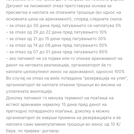
Датумот на писмениот отказ претставува основа за
пресметка и наплата на отказните трошоци (во однос на
основната цена на аранжманот), според следната скала:
– за отказ до 30 дена пред патувањето се наплатува 5%
– за отказ од 29 до 22 дена пред патувањето 10%
– за отказ од 21 до 15 дена пред патувањето 20%
– за отказ од 14 до 08 дена пред патувањето 50%
– за отказ од 07 до 01 дена пред патувањето 90%
– ако патникот не се појави или го откаже аранжманот на
денот на неговата реализација, организаторот ќе го
наплати целокупниот износ на аранжманот, односно 100%
Во случај на отказ на веќе потврдена “резервација на упит”,
организаторот ќе наплати отказни трошоци во висина на
уплатената аконтација.
Доколку патникот го менува терминот на поаѓање на
истиот аранжман најмалку 15 дена пред денот на
претходно потврденото поаѓање, доколку е можно
организаторот ќе изврши промена на резервацијата и ќе
наплати само манипулативни трошоци во износ од 10 €/
Евра, по пријава- договор.