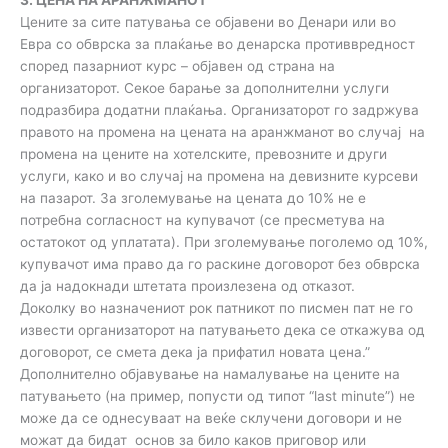
Цените за сите патувања се објавени во Денари или во
Евра со обврска за плаќање во денарска противвредност
според пазарниот курс – објавен од страна на
организаторот. Секое барање за дополнителни услуги
подразбира додатни плаќања. Организаторот го задржува
правото на промена на цената на аранжманот во случај на
промена на цените на хотелските, превозните и други
услуги, како и во случај на промена на девизните курсеви
на пазарот. За зголемување на цената до 10% не е
потребна согласност на купувачот (се пресметува на
остатокот од уплатата). При зголемување поголемо од 10%,
купувачот има право да го раскине договорот без обврска
да ја надокнади штетата произлезена од отказот.
Доколку во назначениот рок патникот по писмен пат не го
извести организаторот на патувањето дека се откажува од
договорот, се смета дека ја прифатил новата цена.”
Дополнително објавување на намалување на цените на
патувањето (на пример, попусти од типот “last minute”) не
може да се однесуваат на веќе склучени договори и не
можат да бидат основ за било каков приговор или