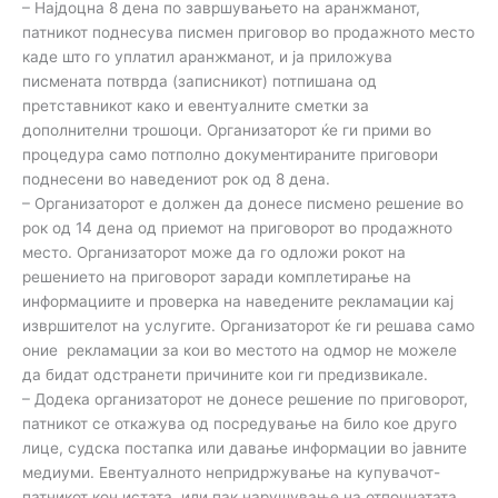
– Најдоцна 8 дена по завршувањето на аранжманот,
патникот поднесува писмен приговор во продажното место
каде што го уплатил аранжманот, и ја приложува
писмената потврда (записникот) потпишана од
претставникот како и евентуалните сметки за
дополнителни трошоци. Организаторот ќе ги прими во
процедура само потполно документираните приговори
поднесени во наведениот рок од 8 дена.
– Организаторот е должен да донесе писмено решение во
рок од 14 дена од приемот на приговорот во продажното
место. Организаторот може да го одложи рокот на
решението на приговорот заради комплетирање на
информациите и проверка на наведените рекламации кај
извршителот на услугите. Организаторот ќе ги решава само
оние рекламации за кои во местото на одмор не можеле
да бидат одстранети причините кои ги предизвикале.
– Додека организаторот не донесе решение по приговорот,
патникот се откажува од посредување на било кое друго
лице, судска постапка или давање информации во јавните
медиуми. Евентуалното непридржување на купувачот-
патникот кон истата, или пак нарушување на отпочнатата