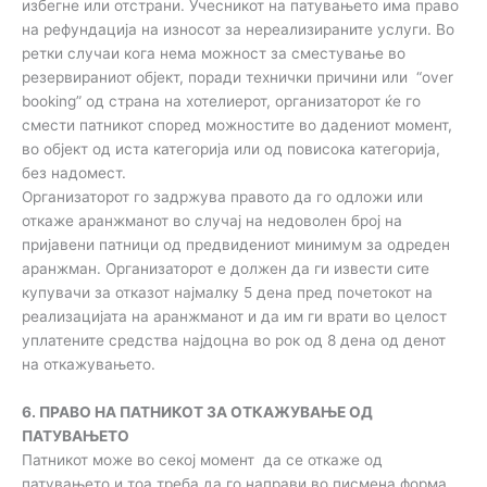
избегне или отстрани. Учесникот на патувањето има право
на рефундација на износот за нереализираните услуги. Во
ретки случаи кога нема можност за сместување во
резервираниот објект, поради технички причини или “over
booking” од страна на хотелиерот, организаторот ќе го
смести патникот според можностите во дадениот момент,
во објект од иста категорија или од повисока категорија,
без надомест.
Организаторот го задржува правото да го одложи или
откаже аранжманот во случај на недоволен број на
пријавени патници од предвидениот минимум за одреден
аранжман. Организаторот е должен да ги извести сите
купувачи за отказот најмалку 5 дена пред почетокот на
реализацијата на аранжманот и да им ги врати во целост
уплатените средства најдоцна во рок од 8 дена од денот
на откажувањето.
6. ПРАВО НА ПАТНИКОТ ЗА ОТКАЖУВАЊЕ ОД
ПАТУВАЊЕТО
Патникот може во секој момент да се откаже од
патувањето и тоа треба да го направи во писмена форма.