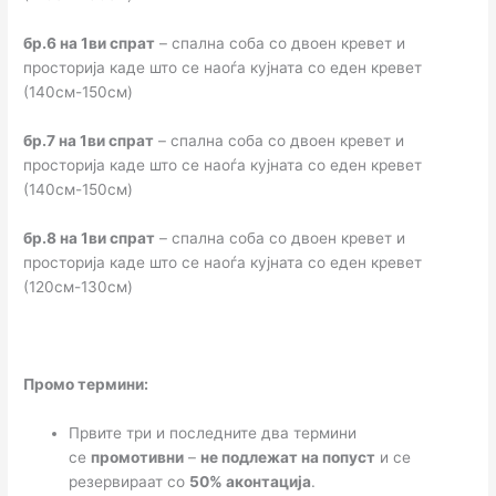
бр.6 на 1ви спрат
– спална соба со двоен кревет и
просторија каде што се наоѓа кујната со еден кревет
(140см-150см)
бр.7 на 1ви спрат
– спална соба со двоен кревет и
просторија каде што се наоѓа кујната со еден кревет
(140см-150см)
бр.8 на 1ви спрат
– спална соба со двоен кревет и
просторија каде што се наоѓа кујната со еден кревет
(120см-130см)
Промо термини:
Првите три и последните два термини
се
промотивни
–
не подлежат на попуст
и се
резервираат со
50% аконтација
.