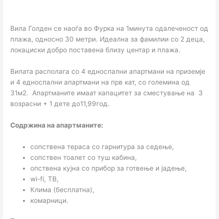
Вила Голден се наоѓа во Фурка на 1минута одалеченост од
плажа, односно 30 метри. Идеална за фамилии со 2 деца,
локациски добро поставена близу центар и плажа.
Вилата располага со 4 едноспални апартмани на приземје
и 4 едноспални апартмани на прв кат, со големина од
31м2. Апартманите имаат капацитет за сместување на 3
возрасни + 1 дете до11,99год.
Содржина на апартманите:
сопствена тераса со гарнитура за седење,
сопствен тоалет со туш кабина,
опствена кујна со прибор за готвење и јадење,
wi-fi, ТВ,
Клима (бесплатна),
комарници.