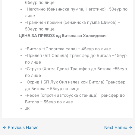
65еур по лице
-Неготино (бензинска пумпа, Неготино) –50еур по
лице
-Граничен премин (бензинска пумпа Шимов) –
50еур по лице
ЦЕНА ЗА ПРЕВОЗ од Битола за Халкидики:
-Битола -(Спортска сала) – 45еур по лице
-Прилеп (БП Селида) Трансфер до Битола –45еур
по лице
-Струга (Хотел Дрим) Трансфер до Битола –55еур
по лице
-Охрид ( БП Лук Оил излез кон Битола) Трансфер
до Битола – 55еур по лице
-Ресен (спроти автобуска станица) Трансфер до
Битола – 55еур по лице
JK
←
Previous Напис
Next Напис
→