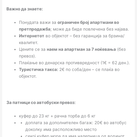
Важно да знаете:
Понудата важи за
ограничен број апартмани во
претпродажба
; може да биде повлечена без најава.
Интернетот
во објектот – без гаранција за брзина/
квалитет.
Цените се за
наем на апартман за 7 ноќевања
(без
превоз).
Плаќање во денарска противвредност (1€ = 62 ден.).
Туристичка такса:
2€ по соба/ден – се плаќа во
објектот.
За патници со автобуски превоз:
куфер до 23 кг + рачна торба до 6 кг
доплата за дополнителен багаж: 20€ во автобус
доколку има расположливо место
секој куфер мора да има налепница од водичот