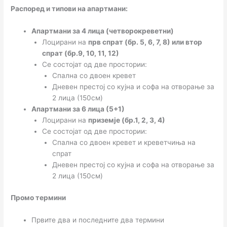
Распоред и типови на апартмани
:
Апартмани за 4 лица (четворокреветни)
Лоцирани на
прв спрат (бр. 5, 6, 7, 8) или втор
спрат (бр.9, 10, 11, 12)
Се состојат од две простории:
Спална со двоен кревет
Дневен престој со кујна и софа на отворање за
2 лица (150см)
Апартмани за 6 лица (5+1)
Лоцирани на
приземје
(бр.1, 2, 3, 4)
Се состојат од две простории:
Спална со двоен кревет и креветчиња на
спрат
Дневен престој со кујна и софа на отворање за
2 лица (150см)
Промо термини
Првите два и последните два термини