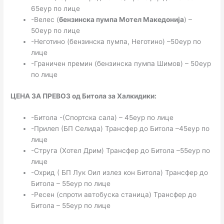
65еур по лице
-Велес (
бензинска пумпа Мотел Македонија
) –
50еур по лице
-Неготино (бензинска пумпа, Неготино) –50еур по
лице
-Граничен премин (бензинска пумпа Шимов) – 50еур
по лице
ЦЕНА ЗА ПРЕВОЗ од Битола за Халкидики:
-Битола -(Спортска сала) – 45еур по лице
-Прилеп (БП Селида) Трансфер до Битола –45еур по
лице
-Струга (Хотел Дрим) Трансфер до Битола –55еур по
лице
-Охрид ( БП Лук Оил излез кон Битола) Трансфер до
Битола – 55еур по лице
-Ресен (спроти автобуска станица) Трансфер до
Битола – 55еур по лице