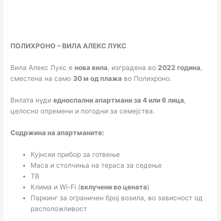
ПОЛИХРОНО – ВИЛА АЛЕКС ЛУКС
Вила Алекс Лукс е
нова вила
, изградена во
2022 година
,
сместена на само
30 м од плажа
во Полихроно.
Вилата нуди
едноспални апартмани за 4 или 6 лица
,
целосно опремени и погодни за семејства.
Содржина на апартманите
:
Кујнски прибор за готвење
Маса и столчиња на тераса за седење
ТВ
Клима и Wi-Fi (
вклучени во цената
)
Паркинг за ограничен број возила, во зависност од
расположливост