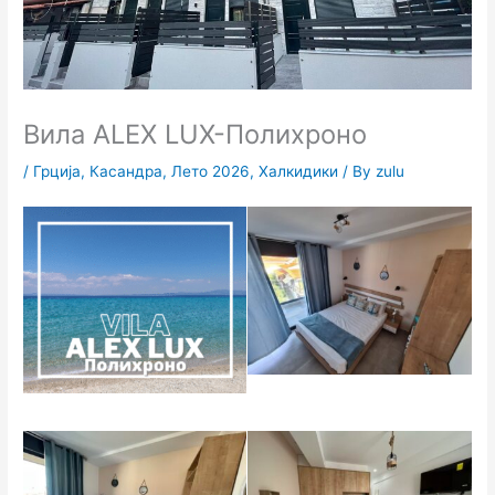
Вила ALEX LUX-Полихроно
/
Грција
,
Касандра
,
Лето 2026
,
Халкидики
/ By
zulu