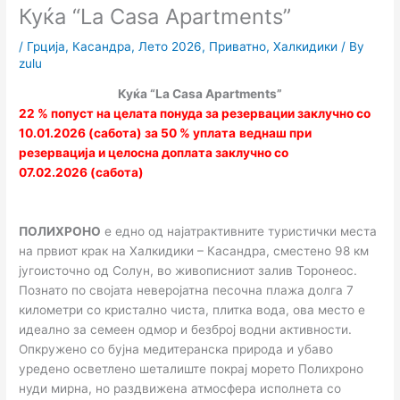
Куќа “La Casa Apartments”
/
Грција
,
Касандра
,
Лето 2026
,
Приватно
,
Халкидики
/ By
zulu
Куќа “La Casa Apartments”
22 % попуст на целата понуда за резервации
заклучно со
10.01.2026 (сабота) за 50 % уплата
веднаш при
резервација и целосна доплата заклучно со
07.02.202
6
(сабота)
ПОЛИХРОНО
е едно од најатрактивните туристички места
на првиот крак на Халкидики – Касандра, сместено 98 км
југоисточно од Солун, во живописниот залив Торонеос.
Познато по својата неверојатна песочна плажа долга 7
километри со кристално чиста, плитка вода, ова место е
идеално за семеен одмор и безброј водни активности.
Опкружено со бујна медитеранска природа и убаво
уредено осветлено шеталиште покрај морето Полихроно
нуди мирна, но раздвижена атмосфера исполнета со