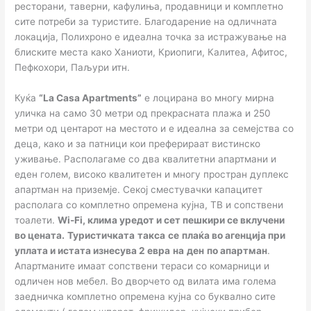
ресторани, таверни, кафулиња, продавници и комплетно
сите потреби за туристите. Благодарение на одличната
локација, Полихроно е идеална точка за истражување на
блиските места како Ханиоти, Криопиги, Калитеа, Афитос,
Пефкохори, Паљури итн.
Куќа
“La Casa Apartments”
е лоцирана во многу мирна
уличка на само 30 метри од прекрасната плажа и 250
метри од центарот на местото и е идеална за семејства со
деца, како и за патници кои преферираат вистинско
уживање. Располагаме со два квалитетни апартмани и
еден голем, високо квалитетен и многу простран дуплекс
апартман на приземје. Секој сместувачки капацитет
располага со комплетно опремена кујна, ТВ и сопствени
тоалети.
Wi-Fi
,
клима уред
от и сет пешкири се вклучени
во цената.
Туристичката
такса
се
плаќа во агенција при
уплата и истата
изнесува 2 евра
на
ден
по апартман
.
Апартманите имаат сопствени тераси со комарници и
одличен нов мебел. Во дворчето од вилата има голема
заедничка комплетно опремена кујна со буквално сите