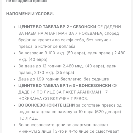
не се одбива превоз
НАПОМЕНИ И УСЛОВИ:
ЦЕНИТЕ ВО ТАБЕЛА БР.2 – СЕЗОНСКИ
СЕ ДАДЕНИ
ЗА НАЕМ НА АПАРТМАН ЗА 7 НОЌЕВАЊА, според
бројот на кревети во секоја соба, без вклучен
превоз, а истиот се доплаќа:
За возрасни 3.100 мкд. (50 евра), еден правец 2.480
мкд. (40 евра)
За деца до 12 години 2.480 мкд. (40 евра), еден
правец 2.170 мкд. (35 евра)
Деца до 1,99 години бесплатно, без седиште
ЦЕНИТЕ ВО ТАБЕЛА БР.1 и 3 – ВОНСЕЗОНСКИ
СЕ
ДАДЕНИ ПО ЛИЦЕ ЗА ПАКЕТ АРАНЖМАН – 7
НОЌЕВАЊА СО ВКЛУЧЕН ПРЕВОЗ.
ВО ВОНСЕЗОНСКИТЕ ЦЕНИ
за сопствен превоз од
редовната цена се намалува 10 евра (620 денари)
ПО ЛИЦЕ.
Во вонсезонските цени во апартман плаќаат
минимум 2 лица | 3-то и 4-то лице се сместуваат