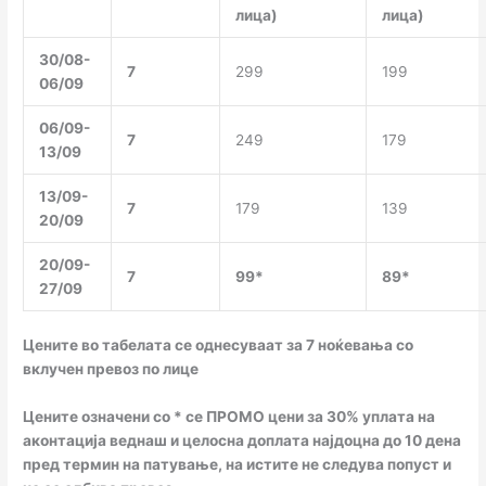
лица)
лица)
30/08-
7
299
199
06/09
06/09-
7
249
179
13/09
13/09-
7
179
139
20/09
20/09-
7
99*
89*
27/09
Цените во табелата се однесуваат за 7 ноќевања со
вклучен превоз по лице
Цените означени со * се ПРОМО цени за 30% уплата на
аконтација веднаш и целосна доплата најдоцна до 10 дена
пред термин на патување, на истите не следува попуст и