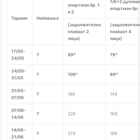
1/6+2 дуплек
апартман бр. 1
апартман бр.
и 2
Термин
Ноќевања
(задолжително
(задолжител
плаќаат 2
плаќаат 4
лица)
лица)
17/05-
7
89*
79*
24/05
24/05-
7
109*
89*
31/05
31/05-
7
189
149
07/06
07/06-
7
229
169
14/06
14/06-
7
279
189
21/06