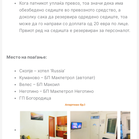
Кога патникот уплаќа превоз, тоа значи дека има
обезбедено седиште во превозното средство, а
доколку сака да резервира одредено седиште, тоа
може да го направи со доплата од 20 евра по лице.
Првиот ред на седишта е резервиран за персоналот.
Место на поаѓање:
Скопје – хотел ‘Russia’
Куманово – БП Макпетрол (автопат)
Велес – БП Макоил
Неготино – БП Макпетрол Неготино
ГП Богородица