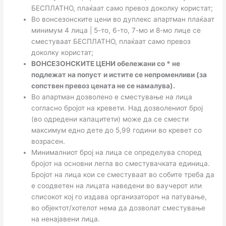
БЕСПЛАТНО, плаќаат само превоз доколку користат;
Во вонсезонските цени во дуплекс апартман плаќаат
минимум 4 лица | 5-то, 6-то, 7-мо и 8-мо лице се
сместуваат БЕСПЛАТНО, плаќаат само превоз
доколку користат;
ВОНСЕЗОНСКИТЕ ЦЕНИ
обележани со * не
подлежат на попуст
и истите се непроменливи (за
сопствен превоз цената не се намалува).
Во апартман дозволено е сместување на лица
согласно бројот на кревети. Над дозволениот број
(во одредени капацитети) може да се смести
максимум едно дете до 5,99 години во кревет со
возрасен.
Минималниот број на лица се определува според
бројот на основни легла во сместувачката единица.
Бројот на лица кои се сместуваат во собите треба да
е соодветен на лицата наведени во ваучерот или
списокот кој го издава организаторот на патување,
во објектот/хотелот нема да дозволат сместување
на ненајавени лица.