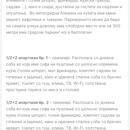
елементи ( голем шпорет, фрижидер, кујнски прибор,
садови …), како и скара, достапна за гостите за седенки и
опуштање. Во непосредна близина на куќата има мини
маркет, кафулиња и таверни. Паркирањето може да биде
на самата улица доколку има слободно место или на 300
метри има градски паркинг кој е бесплатен.
1/2+2 апартман бр.
1
– приземје. Располага со дневна
соба во која има софа на пуштање со целосно опремена
кујна (голем шпорет, мал фрижидер, комплет садови за
готвење и јадење), како и одвоена спална соба со брачен
кревет, тоалет со туш, клима, ТВ, Wi-Fi, сопствена
пространа тераса со маса и столови.
1/2+2 апартман бр.
2
– приземје. Располага со дневна
соба во која има софа на пуштање со целосно опремена
кујна (голем шпорет, голем фрижидер, комплет садови за
готвење и јадење), како и одвоена спална соба со брачен
кревет, тоалет со туш, клима, ТВ, Wi-Fi, сопствена