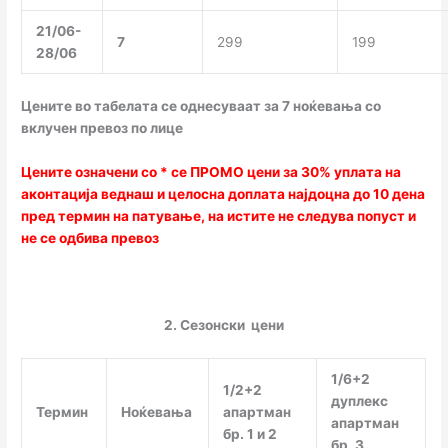
21/06-
7
299
199
28/06
Цените во табелата се однесуваат за 7 ноќевања со
вклучен превоз по лице
Цените означени со * се ПРОМО цени за 30% уплата на
аконтација веднаш и целосна доплата најдоцна до 10 дена
пред термин на патување, на истите не следува попуст и
не се одбива превоз
2. Сезонски цени
1/6+2
1/2+2
дуплекс
Термин
Ноќевања
апартман
апартман
бр. 1 и 2
бр. 3