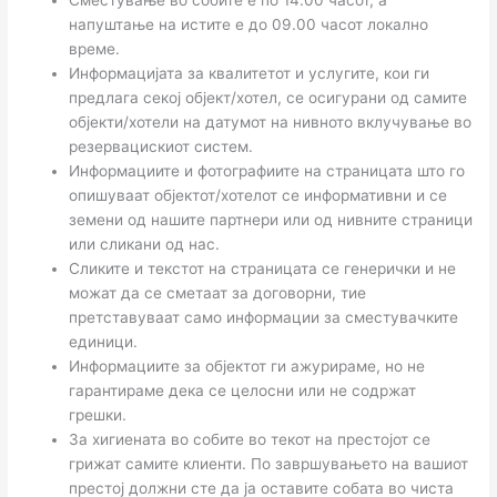
напуштање на истите е до 09.00 часот локално
време.
Информацијата за квалитетот и услугите, кои ги
предлага секој објект/хотел, се осигурани од самите
објекти/хотели на датумот на нивното вклучување во
резервацискиот систем.
Информациите и фотографиите на страницата што го
опишуваат објектот/хотелот се информативни и се
земени од нашите партнери или од нивните страници
или сликани од нас.
Сликите и текстот на страницата се генерички и не
можат да се сметаат за договорни, тие
претставуваат само информации за сместувачките
единици.
Информациите за објектот ги ажурираме, но не
гарантираме дека се целосни или не содржат
грешки.
За хигиената во собите во текот на престојот се
грижат самите клиенти. По завршувањето на вашиот
престој должни сте да ја оставите собата во чиста