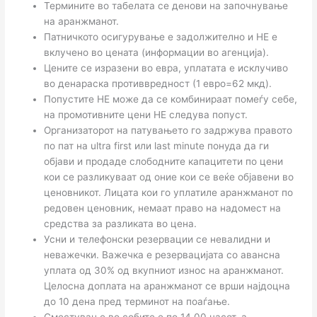
Термините во табелата се денови на започнување
на аранжманот.
Патничкото осигурување е задолжително и НЕ е
вклучено во цената (информации во агенција).
Цените се изразени во евра, уплатата е исклучиво
во денараска противвредност (1 евро=62 мкд).
Попустите НЕ можe да се комбинираат помеѓу себе,
на промотивните цени НЕ следува попуст.
Организаторот на патувањето го задржува правото
по пат на ultra first или last minute понуда да ги
објави и продаде слободните капацитети по цени
кои се разликуваат од оние кои се веќе објавени во
ценовникот. Лицата кои го уплатиле аранжманот по
редовен ценовник, немаат право на надомест на
средства за разликата во цена.
Усни и телефонски резервации се невалидни и
неважечки. Важечка е резервацијата со авансна
уплата од 30% од вкупниот износ на аранжманот.
Целосна доплата на аранжманот се врши најдоцна
до 10 дена пред терминот на поаѓање.
Сместување во собите е по 14.00 часот, а