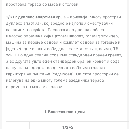
пространа тераса со маса и столови.
1/
6+2
дуплекс апартман бр.
3
– приземје. Многу простран
дуплекс апартман, кој воедно е најголем сместувачки
капацитет во куќата. Располага со дневна соба со
целосно опремена кујна (голем шпорет, голем фрижидер,
машина за перење садови и комплет садови за готвење и
јадење), две спални соби, два тоалета со туш, клима, ТВ,
Wi-Fi. Во една спална соба има стандарден брачен кревет,
а во другата уште еден стандарден брачен кревет и софа
на пуштање, додека во дневната соба има голема
гарнитура на пуштање (седмосед). Од сите простории се
излегува на една многу голема заедничка тераса
опремена со маса и столови.
1. Вонсезонски цени
1/2+2