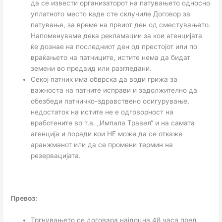
да се извести организаторот на патувањето односно
уплатното место каде сте склучиле Договор за
патување, за време на првиот ден од сместувањето.
Напоменуваме дека рекламации за кои агенцијата
ќе дознае на последниот ден од престојот или по
враќањето на патниците, истите нема да бидат
земени во предвид или разгледани.
Секој патник има обврска да води грижа за
важноста на патните исправи и задолжително да
обезбеди патничко-здравствено осигурување,
недостаток на истите не е одговорност на
вработените во т.а. „Импала Травел“ и на самата
агенција и поради кои НЕ можe да се откаже
аранжманот или да се промени термин на
резервацијата.
Превоз:
Тргнувањето се договара најдоцна 48 часа пред