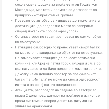
секоја смена, додека за враќањето од Грција кон
Македонија, местото и времето се договараат со
придружникот-пратител на групата.
Превозот со автобус се извршува до туристичката
дестинација, до соодветно место за запирање
според локалните сообраќајни услови.
Организаторот не гарантира превоз до самиот објект
на сместување.
Патниците самостојно го пренесуваат својот багаж
од местото на запирање до објектот на сместување.
Се замолуваат патниците да понесат оптимална
количина или број на патни торби, куфери и сл. а со
цел патувањето да биде полесно и комотно за сите.
Доколку нема доволно простор за прекумерниот
багаж т.а. „Импала“ не може да сноси одговорност,
истата е на секој патник поединечно.
Агенцијата, распоредот на седење во автобус го
прави 2 дена пред датумот на поаѓање и истиот се
прави системски според денот т.е. датумот на
уплата на аранжманот.