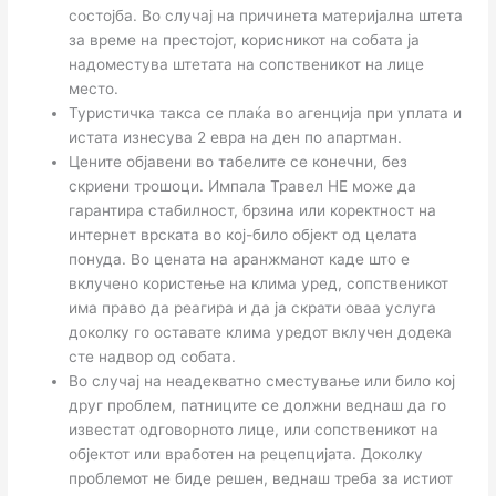
состојба. Во случај на причинета материјална штета
за време на престојот, корисникот на собата ја
надоместува штетата на сопственикот на лице
место.
Туристичка такса се плаќа во агенција при уплата и
истата изнесува 2 евра на ден по апартман.
Цените објавени во табелите се конечни, без
скриени трошоци. Импала Травел НЕ може да
гарантира стабилност, брзина или коректност на
интернет врската во кој-било објект од целата
понуда. Во цената на аранжманот каде што е
вклучено користење на клима уред, сопственикот
има право да реагира и да ја скрати оваа услуга
доколку го оставате клима уредот вклучен додека
сте надвор од собата.
Во случај на неадекватно сместување или било кој
друг проблем, патниците се должни веднаш да го
известат одговорното лице, или сопственикот на
објектот или вработен на рецепцијата. Доколку
проблемот не биде решен, веднаш треба за истиот