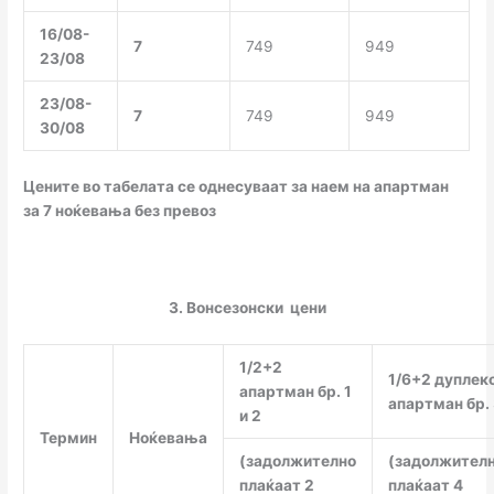
16/08-
7
749
949
23/08
23/08-
7
749
949
30/08
Цените во табелата се однесуваат за наем на апартман
за 7 ноќевања без превоз
3. Вонсезонски цени
1/2+2
1/6+2 дуплек
апартман бр. 1
апартман бр.
и 2
Термин
Ноќевања
(задолжително
(задолжител
плаќаат 2
плаќаат 4