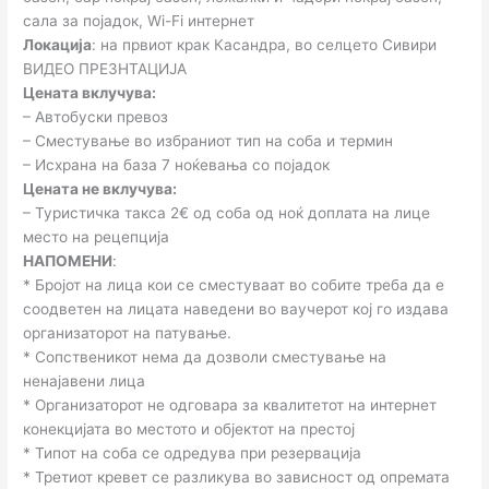
сала за појадок, Wi-Fi интернет
Локација
: на првиот крак Касандра, во селцето Сивири
ВИДЕО ПРЕЗНТАЦИЈА
Цената вклучува:
– Автобуски превоз
– Сместување во избраниот тип на соба и термин
– Исхрана на база 7 ноќевања со појадок
Цената не вклучува:
– Туристичка такса 2€ од соба од ноќ доплата на лице
место на рецепција
НАПОМЕНИ
:
* Бројот на лица кои се сместуваат во собите треба да е
соодветен на лицата наведени во ваучерот кој го издава
организаторот на патување.
* Сопственикот нема да дозволи сместување на
ненајавени лица
* Организаторот не одговара за квалитетот на интернет
конекцијата во местото и објектот на престој
* Типот на соба се одредува при резeрвација
* Третиот кревет се разликува во зависност од опремата