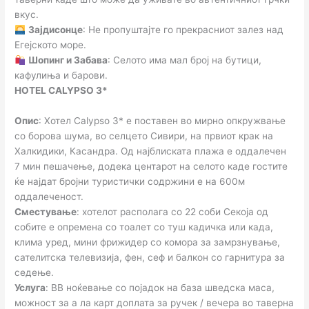
вкус.
Зајдисонце
: Не пропуштајте го прекрасниот залез над
Егејското море.
Шопинг и Забава
: Селото има мал број на бутици,
кафулиња и барови.
HOTEL CALYPSO 3*
Опис
: Хотел Calypso 3* е поставен во мирно опкружвање
со борова шума, во селцето Сивири, на првиот крак на
Халкидики, Касандра. Од најблиската плажа е оддалечен
7 мин пешачење, додека центарот на селото каде гостите
ќе најдат бројни туристички содржини е на 600м
оддалеченост.
Сместување
: хотелот располага со 22 соби Секоја од
собите е опремена со тоалет со туш кадичка или када,
клима уред, мини фрижидер со комора за замрзнување,
сателитска телевизија, фен, сеф и балкон со гарнитура за
седење.
Услуга
: BB ноќевање со појадок на база шведска маса,
можност за а ла карт доплата за ручек / вечера во таверна