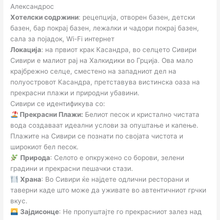
Александрос
Хотелски содржини
: рецепција, отворен базен, детски
базен, бар покрај базен, лежалки и чадори покрај базен,
сала за појадок, Wi-Fi интернет
Локација
: на првиот крак Касандра, во селцето Сивири
Сивири е малиот рај на Халкидики во Грција. Ова мало
крајбрежно селце, сместено на западниот дел на
полуостровот Касандра, претставува вистинска оаза на
прекрасни плажи и природни убавини.
Сивири се идентификува со:
Прекрасни Плажи:
Белиот песок и кристално чистата
вода создаваат идеални услови за опуштање и капење.
Плажите на Сивири се познати по својата чистота и
широкиот бел песок.
Природа
: Селото е опкружено со борови, зелени
градини и прекрасни пешачки стази.
Храна
: Во Сивири ќе најдете одлични ресторани и
таверни каде што може да уживате во автентичниот грчки
вкус.
Зајдисонце
: Не пропуштајте го прекрасниот залез над