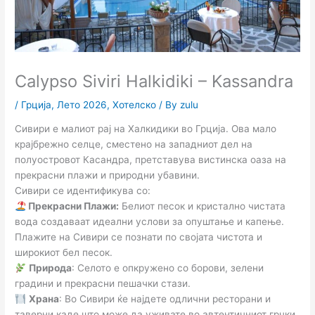
Calypso Siviri Halkidiki – Kassandra
/
Грција
,
Лето 2026
,
Хотелско
/ By
zulu
Сивири е малиот рај на Халкидики во Грција. Ова мало
крајбрежно селце, сместено на западниот дел на
полуостровот Касандра, претставува вистинска оаза на
прекрасни плажи и природни убавини.
Сивири се идентификува со:
Прекрасни Плажи:
Белиот песок и кристално чистата
вода создаваат идеални услови за опуштање и капење.
Плажите на Сивири се познати по својата чистота и
широкиот бел песок.
Природа
: Селото е опкружено со борови, зелени
градини и прекрасни пешачки стази.
Храна
: Во Сивири ќе најдете одлични ресторани и
таверни каде што може да уживате во автентичниот грчки