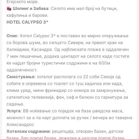
Егејското море.
Шопинг и Забава
: Селото има мал број на бутици,
кафулиња и барови.
HOTEL CALYPSO 3*
Опис
: Хотел Calypso 3* е поставен во мирно опкружвање
со борова шума, во селцето Сивири, на првиот крак на
Халкидики, Касандра. Од најблиската плажа е оддалечен
7 мин пешачење, додека центарот на селото каде гостите
ќе најдат бројни туристички содржини е на 600м
оддалеченост.
Сместување
: хотелот располага со 22 соби Секоја од
собите е опремена со тоалет со туш кадичка или када,
клима уред, мини фрижидер со комора за замрзнување,
сателитска телевизија, фен, сеф и балкон со гарнитура за
седење.
Услуга
: BB ноќевање со појадок на база шведска маса,
можност за а ла карт доплата за ручек / вечера во таверна
Александрос
Хотелски содржини
: рецепција, отворен базен, детски
базен, бар покрај базен, лежалки и чадори покрај базен,