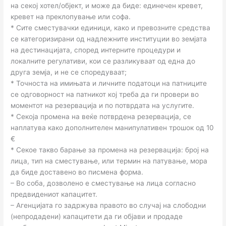
на секој хотел/објект, и може да биде: единечен кревет,
кревет на преклопување или софа.
* Сите сместувачки единици, како и превозните средства
се категоризирани од надлежните институции во земјата
на дестинацијата, според интерните процедури и
локалните регулативи, кои се разликуваат од една до
друга земја, и не се споредуваат;
* Точноста на имињата и личните податоци на патниците
се одговорност на патникот кој треба да ги провери во
моментот на резервација и по потврдата на услугите.
* Секоја промена на веќе потврдена резервација, се
наплатува како дополнителен манипулативен трошок од 10
€
* Секое такво барање за промена на резервација: број на
лица, тип на сместување, или термин на патување, мора
да биде доставено во писмена форма.
– Во соба, дозволено е сместување на лица согласно
предвидениот капацитет.
– Агенцијата го задржува правото во случај на слободни
(непродадени) капацитети да ги објави и продаде