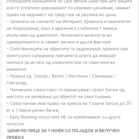
слободните капацитети по Last Minute цени при што лицата
кои го уплатиле аранжманот по редовен ценовник, немаат
право на надомест на средства за разлика во цена.
– Јачината на сигналот на Интернет, брзината и квалитетот
на поврзување, како и мрежната стабилност зависи
исклучиво од давателот, техничките можности во
одморалиштето и самиот регион и други фактори
– Сопствениците на објектите го задржуваат правото при
евентуално направена причинета штета да извршат
наплата за истата од клиентите кои се сместени во
моментот.
– Превоз од Скопје / Велес / Неготино / Смоквице /
Гевгелија;
– Патниците самостојно го пренесуваат својот багаж од
местото на запирање до објектот на сместување.
– Секој патник има право на превоз на 1 парче багаж до 20
кг и 1 парче рачен багаж.
– Еarly Booking попустите НЕ се комбинираат со други
попусти.
ЦЕНИ ПО ЛИЦЕ ЗА 7 НОЌИ СО ПОЈАДОК И ВКЛУЧЕН
ПРЕВОЗ