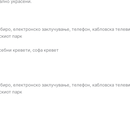
ално украсени.
 биро, електронско заклучување, телефон, кабловска телеви
скиот парк
себни кревети, софа кревет
 биро, електронско заклучување, телефон, кабловска телеви
скиот парк