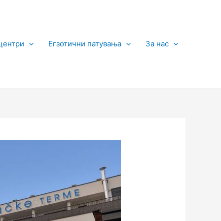
центри
Егзотични патувања
За нас