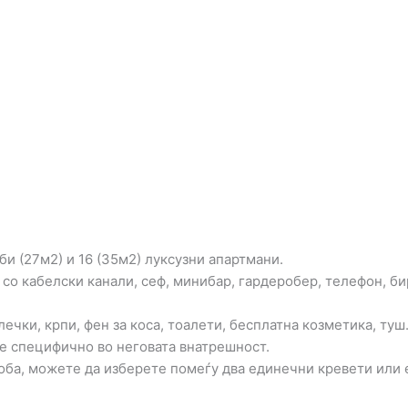
и (27м2) и 16 (35м2) луксузни апартмани.
со кабелски канали, сеф, минибар, гардеробер, телефон, б
ечки, крпи, фен за коса, тоалети, бесплатна козметика, туш
е специфично во неговата внатрешност.
оба, можете да изберете помеѓу два единечни кревети или е