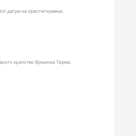
иот датум на пристигнување.
одното кралство Врњачка Терме.