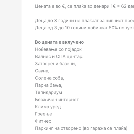
Цената е во €, се плаќа во денари 1€ = 62 д
Деца до 3 години не плаќаат за нивниот прес
Деца од 3 до 10 години добиваат 50% попуст
Во цената е вклучено
Ноќевање со појадок
Валнес и СПА центaр:
Затворени базени,
Сауна,
Солена соба,
Парна бања,
Тепидариум
Безжичен интернет
Клима уред
Греење
Фитнес
Паркинг на отворено (во гаража се плаќа)