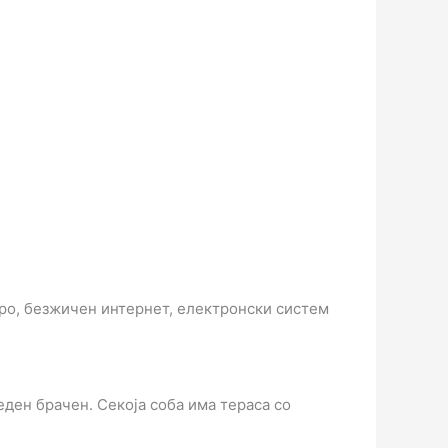
иро, безжичен интернет, електронски систем
.
ден брачен. Секоја соба има тераса со