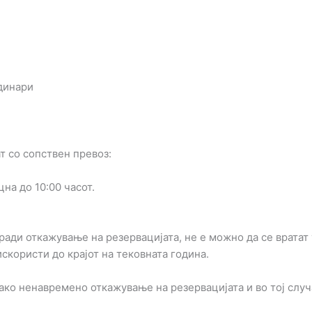
 динари
т со сопствен превоз:
на до 10:00 часот.
ради откажување на резервацијата, не е можно да се врата
скористи до крајот на тековната година.
ако ненавремено откажување на резервацијата и во тој случа