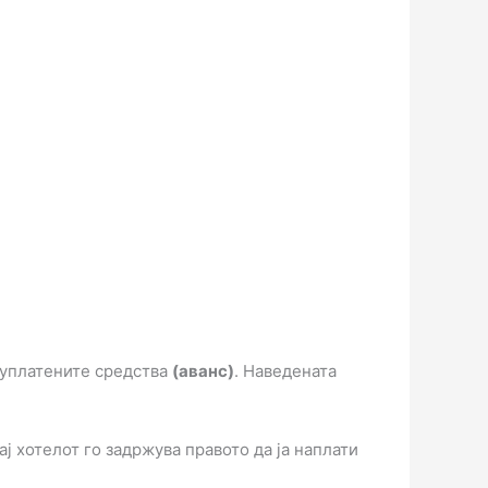
т уплатените средства
(аванс)
. Наведената
ј хотелот го задржува правото да ја наплати