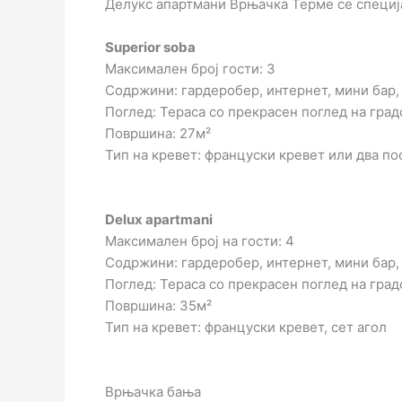
Делукс апартмани Врњачка Терме се специј
Superior soba
Максимален број гости: 3
Содржини: гардеробер, интернет, мини бар,
Поглед: Тераса со прекрасен поглед на град
Површина: 27м²
Тип на кревет: француски кревет или два по
Delux apartmani
Максимален број на гости: 4
Содржини: гардеробер, интернет, мини бар,
Поглед: Тераса со прекрасен поглед на град
Површина: 35м²
Тип на кревет: француски кревет, сет агол
Врњачка бања