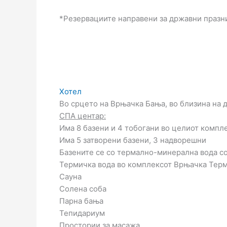
*Резервациите направени за државни празни
Хотел
Во срцето на Врњачка Бања, во близина на д
СПА центар:
Има 8 базени и 4 тобогани во целиот компле
Има 5 затворени базени, 3 надворешни
Базените се со термално-минерална вода с
Термичка вода во комплексот Врњачка Терм
Сауна
Солена соба
Парна бања
Тепидариум
Простории за масажа