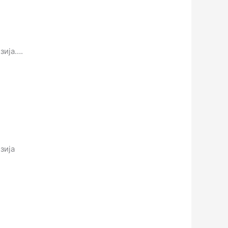
зија….
зија