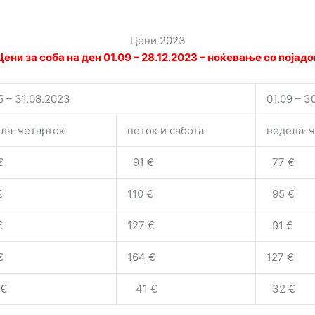
Цени 2023
Цени за соба на ден 01.09 – 28.12.2023 – ноќевање со појадо
5 – 31.08.2023
01.09 – 3
ла-четврток
петок и сабота
недела-ч
€
91 €
77 €
€
110 €
95 €
€
127 €
91 €
€
164 €
127 €
€
41 €
32 €