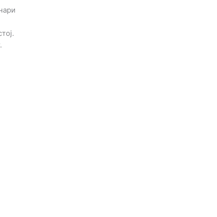
енари
тој.
.