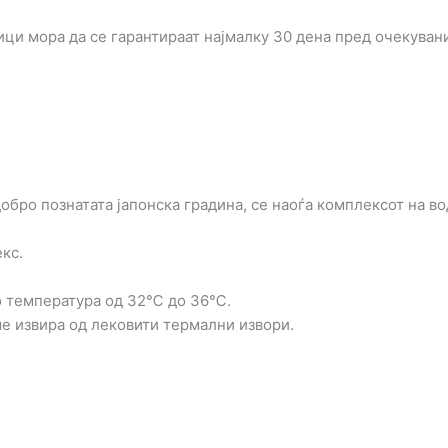
ци мора да се гарантираат најмалку 30 дена пред очекуван
обро познатата јапонска градина, се наоѓа комплексот на в
кс.
о температура од 32℃ до 36℃.
е извира од лековити термални извори.