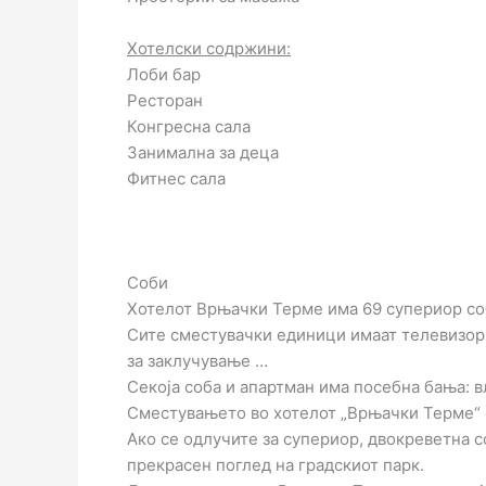
Хотелски содржини:
Лоби бар
Ресторан
Конгресна сала
Занимална за деца
Фитнес сала
Соби
Хотелот Врњачки Терме има 69 супериор соб
Сите сместувачки единици имаат телевизор 
за заклучување …
Секоја соба и апартман има посебна бања: вл
Сместувањето во хотелот „Врњачки Терме“ 
Ако се одлучите за супериор, двокреветна с
прекрасен поглед на градскиот парк.