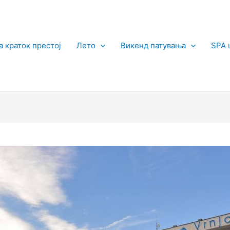
а краток престој
Лето
Викенд патувања
SPA 