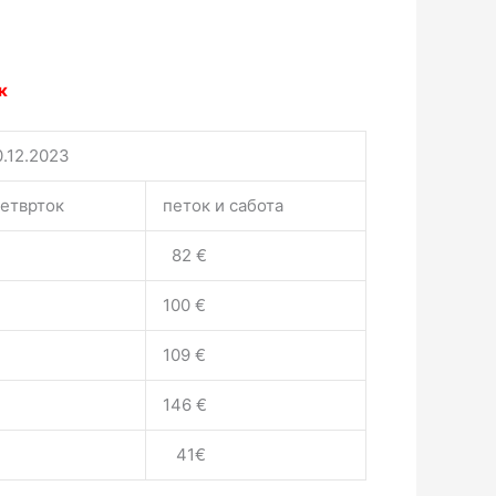
к
0.12.2023
етврток
петок и сабота
82 €
100 €
109 €
146 €
41€