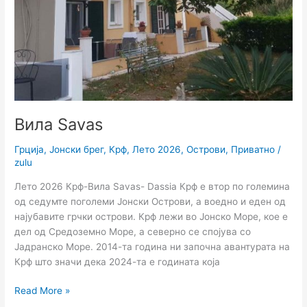
Вила Savas
Грција
,
Јонски брег
,
Крф
,
Лето 2026
,
Острови
,
Приватно
/
zulu
Лето 2026 Крф-Вила Savas- Dassia Крф e втор по големина
од седумте поголеми Јонски Острови, а воедно и еден од
најубавите грчки острови. Крф лежи во Јонско Море, кое е
дел од Средоземно Море, а северно се спојува со
Јадранско Море. 2014-та година ни започна авантурата на
Крф што значи дека 2024-та е годината која
Read More »