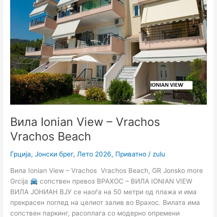
Vrachos
Vrachos
Beach
Вила Ionian View – Vrachos
Vrachos Beach
Грција
,
Јонски брег
,
Лето 2026
,
Приватно
/
zulu
Вила Ionian View – Vrachos Vrachos Beach, GR Jonsko more
Grcija
сопствен превоз ВРАХОС – ВИЛА IONIAN VIEW
ВИЛА ЈОНИАН ВЈУ се наоѓа на 50 метри од плажа и има
прекрасен поглед на целиот залив во Врахос. Вилата има
сопствен паркинг, расоплага со модерно опремени