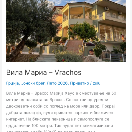
–
Vrachos
Вила Мариа – Vrachos
Грција
,
Јонски брег
,
Лето 2026
,
Приватно
/
zulu
Вила Мариа – Врахос Марија Хаус е сместување на 50
метри од плажата во Врахос. Се состои од уредни
двокреветни соби со поглед на море или двор. Покрај
добрата локација, нуди приватен паркинг и безжичен
интернет. Најблиската пекарница и самопослуга се
оддалечени 100 метри. Тие нудат пет климатизирани