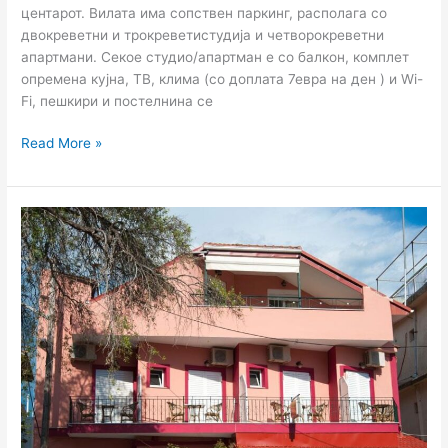
центарот. Вилата има сопствен паркинг, располага со
двокреветни и трокреветистудија и четворокреветни
апартмани. Секое студио/апартман е со балкон, комплет
опремена кујна, ТВ, клима (со доплата 7евра на ден ) и Wi-
Fi, пешкири и постелнина се
Read More »
Вила
Olga
–
Parga