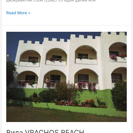
двокреветни соби (22м2) со еден двоен или
Read More »
Вила VRACHOS
BEACH
APARTMENTS
Вила VRACHOS BEACH