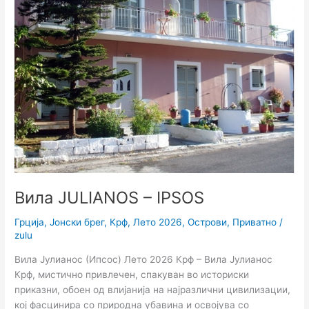
Вила JULIANOS – IPSOS
Грција
,
Јонски брег
,
Крф
,
Лето 2026
,
Острови
,
Приватно
/
zulu
Вила Јулианос (Ипсос) Лето 2026 Крф – Вила Јулианос
Крф, мистично привлечен, спакуван во историски
приказни, обоен од влијанија на најразлични цивилизации,
кој фасцинира со природна убавина и освојува со