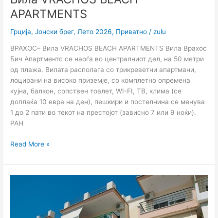
APARTMENTS
Грција
,
Јонски брег
,
Лето 2026
,
Приватно
/
zulu
ВРАХОС– Вила VRACHOS BEACH APARTMENTS Вила Врахос
Бич Апартментс се наоѓа во централниот дел, на 50 метри
од плажа. Вилата располага со трикреветни апартмани,
лоцирани на високо приземје, со комплетно опремена
кујна, балкон, сопствен тоалет, WI-FI, ТВ, клима (се
доплаќа 10 евра на ден), пешкири и постелнина се менува
1 до 2 пати во текот на престојот (зависно 7 или 9 ноќи).
РАН
Read More »
Вила
Ionian
View
–