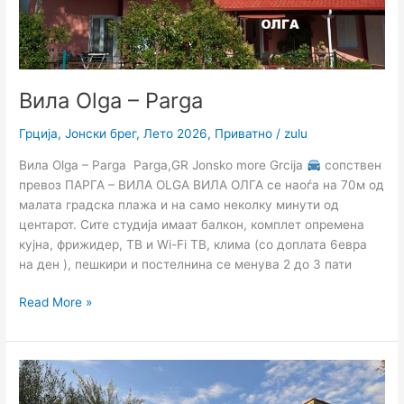
Вила Olga – Parga
Грција
,
Јонски брег
,
Лето 2026
,
Приватно
/
zulu
Вила Olga – Parga Parga,GR Jonsko more Grcija
сопствен
превоз ПАРГА – ВИЛА OLGA ВИЛА ОЛГА се наоѓа на 70м од
малата градска плажа и на само неколку минути од
центарот. Сите студија имаат балкон, комплет опремена
кујна, фрижидер, ТВ и Wi-Fi ТВ, клима (со доплата 6евра
на ден ), пешкири и постелнина се менува 2 до 3 пати
Read More »
Вила
Мариа