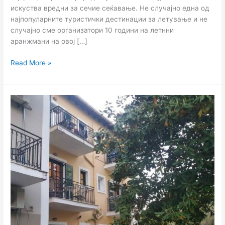
искуства вредни за сечие сеќавање. Не случајно една од
најпопуларните туристички дестинации за летување и не
случајно сме организатори 10 години на летнни
аранжмани на овој […]
Read More »
Вила
Savas