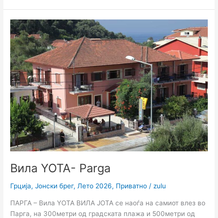
Вила
YOTA-
Parga
Вила YOTA- Parga
Грција
,
Јонски брег
,
Лето 2026
,
Приватно
/
zulu
ПАРГА – Вила YOTA ВИЛА ЈОТА се наоѓа на самиот влез во
Парга, на 300метри од градската плажа и 500метри од