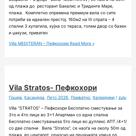
од плажа до ресторант Бакалис и Триденте Маре,
плажа. Комплетно опремена премиум вила со сите
потреби за идеален престој. 160м2 на III спрата – 4
спални 3 купатила, кујна со тераса, голем двор со базен
и џакузи, приватен
Villa MEDITERAN – Пефкохори
Read More »
Vila Stratos- Пефкохори
Грција
,
Касандра
,
Лето 2026
,
Приватно
,
Халкидики
/
zulu
Villa “STRATOS” – Пефкохори Бесплатно сместување за
3то и 4то лице во 3+1 Апартман со една спална
Бесплатно сместувањеза 5то лице во дуплекс АПТ /4+1/
со две спални Вила “Stratos”, се наоѓа на околу 50m од
плажа, во центарот, односно на пешачката улица од