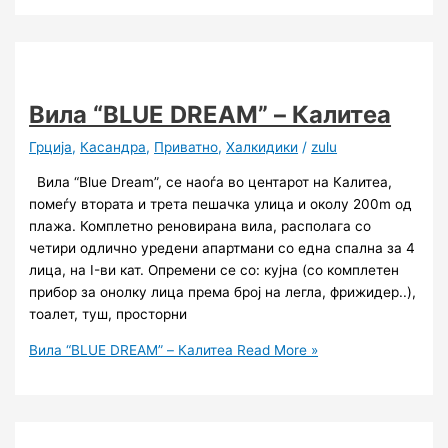
Вила “BLUE DREAM” – Калитеа
Грција
,
Касандра
,
Приватно
,
Халкидики
/
zulu
Вила “Blue Dream”, се наоѓа во центарот на Калитеа,
помеѓу втората и трета пешачка улица и околу 200m од
плажа. Комплетно реновирана вила, располага со
четири одлично уредени апартмани со една спална за 4
лица, на I-ви кат. Опремени се со: кујна (со комплетен
прибор за онолку лица према број на легла, фрижидер..),
тоалет, туш, просторни
Вила “BLUE DREAM” – Калитеа
Read More »