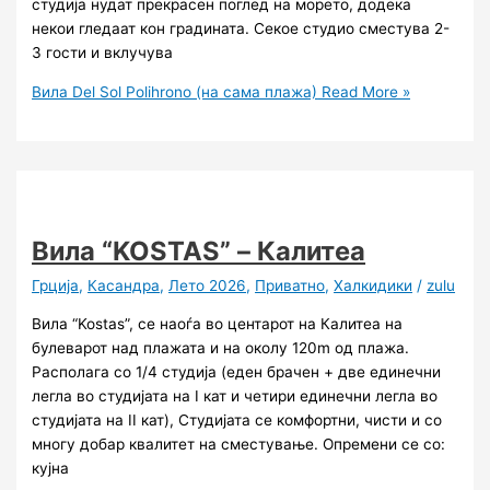
студија нудат прекрасен поглед на морето, додека
некои гледаат кон градината. Секое студио сместува 2-
3 гости и вклучува
Вила Del Sol Polihrono (на сама плажа)
Read More »
Вила “KOSTAS” – Калитеа
Грција
,
Касандра
,
Лето 2026
,
Приватно
,
Халкидики
/
zulu
Вила “Kostas”, се наоѓа во центарот на Калитеа на
булеварот над плажата и на околу 120m од плажа.
Располага со 1/4 студија (еден брачен + две единечни
легла во студијата на I кат и четири единечни легла во
студијата на II кат), Студијата се комфортни, чисти и со
многу добар квалитет на сместување. Опремени се со:
кујна