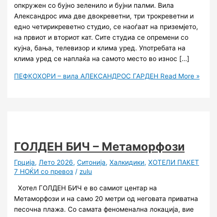
опкружен со бујно зеленило и бујни палми. Вила
Александрос има две двoкреветни, три трокреветни и
едно четирикреветно студио, се наоѓаат на приземјето,
на првиот и вториот кат. Сите студиа се опремени со
кујна, бања, телевизор и клима уред. Употребата на
клима уред се наплаќа на самото место во износ […]
ПЕФКОХОРИ – вила АЛЕКСАНДРОС ГАРДЕН
Read More »
ГОЛДЕН БИЧ – Метаморфози
Грција
,
Лето 2026
,
Ситонија
,
Халкидики
,
ХОТЕЛИ ПАКЕТ
7 НОЌИ со превоз
/
zulu
Хотел ГОЛДЕН БИЧ е во самиот центар на
Метаморфози и на само 20 метри од неговата приватна
песочна плажа. Со самата феноменална локација, вие