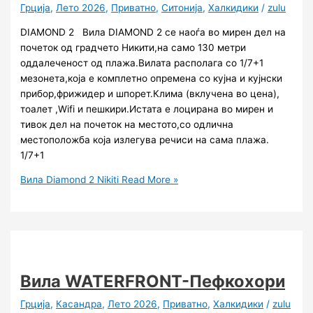
Грција
,
Лето 2026
,
Приватно
,
Ситонија
,
Халкидики
/
zulu
DIAMOND 2 Вила DIAMOND 2 се наоѓа во мирен дел на
почеток од градчето Никити,на само 130 метри
оддалеченост од плажа.Вилата располага со 1/7+1
мезонета,која е комплетно опременa со кујна и кујнски
прибор,фрижидер и шпорет.Клима (вклучена во цена),
тоалет ,Wifi и пешкири.Истата е лоцирана во мирен и
тивок дел на почеток на местото,со одлична
местоположба која излегува речиси на сама плажа.
1/7+1
Вила Diamond 2 Nikiti
Read More »
Вила WATERFRONT-Пефкохори
Грција
,
Касандра
,
Лето 2026
,
Приватно
,
Халкидики
/
zulu