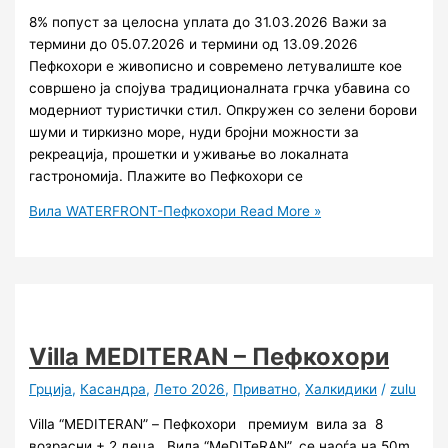
8% попуст за целосна уплата до 31.03.2026 Важи за
термини до 05.07.2026 и термини од 13.09.2026
Пефкохори е живописно и современо летувалиште кое
совршено ја спојува традиционалната грчка убавина со
модерниот туристички стил. Опкружен со зелени борови
шуми и тиркизно море, нуди бројни можности за
рекреација, прошетки и уживање во локалната
гастрономија. Плажите во Пефкохори се
Вила WATERFRONT-Пефкохори
Read More »
Villa MEDITERAN – Пефкохори
Грција
,
Касандра
,
Лето 2026
,
Приватно
,
Халкидики
/
zulu
Villa “MEDITERAN” – Пефкохори премиум вила за 8
возрасни + 2 деца Вила “MeDITeRAN”, се наоѓа на 50m