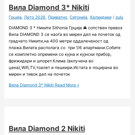
Вила Diamond 3* Nikiti
Грција
,
Лето 2026
,
Приватно
,
Ситонија
,
Халкидики
/
zulu
DIAMOND 3 * Никити Sithonia Грција 🚘 сопствен превоз
Вила DIAMOND 3 се наоѓа во мирен дел на почеток од
градчето Никити,на 400 метри оддалеченост од
плажа.Вилата располага со три 1/6 апартмани.Собите
се комплетно опремени со кујна и кујнски прибор,
фрижидери и шпорет.Клима (вклучена во
цена),Wifi,TV,тоалет и пешкири.Истата е лоцирана во
мирен и тивок дел на почеток
Вила Diamond 3* Nikiti
Read More »
Вила Diamond 2 Nikiti