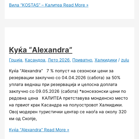
Вила “KOSTAS” – Калитеа
Read More »
Куќа “Alexandra”
Грција
,
Касандра
,
Лето 2026
,
Приватно
,
Халкидики
/
zulu
Куќа “Alexandra” 7 % попуст на сезонски цени за
резервации заклучно со 04.04.2026 (сабота) за 50%
уплата веднаш при резервација и целосна доплата
заклучно со 09.05.2026 (сабота) *вонсезонски цени по
редовна цена КАЛИТЕА претставува монденско место
на првиот крак Касандра на полуостровот Халкидики.
Овој модерен туристички центар се наоѓа на околу 320
км од Скопје,
Куќа “Alexandra”
Read More »