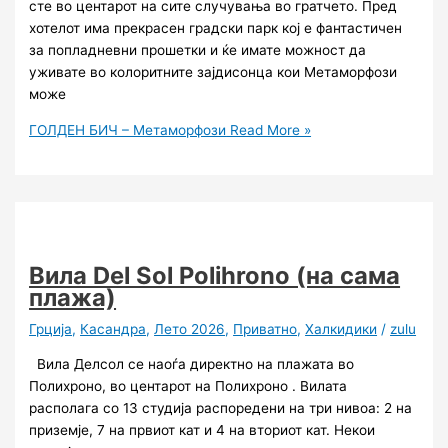
сте во центарот на сите случувања во гратчето. Пред
хотелот има прекрасен градски парк кој е фантастичен
за попладневни прошетки и ќе имате можност да
уживате во колоритните зајдисонца кои Метаморфози
може
ГОЛДЕН БИЧ – Метаморфози
Read More »
Вила Del Sol Polihrono (на сама
плажа)
Грција
,
Касандра
,
Лето 2026
,
Приватно
,
Халкидики
/
zulu
Вила Делсол се наоѓа директно на плажата во
Полихроно, во центарот на Полихроно . Вилата
располага со 13 студија распоредени на три нивоа: 2 на
приземје, 7 на првиот кат и 4 на вториот кат. Некои