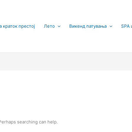
а краток престој
Лето
Викенд патувања
SPA 
 Perhaps searching can help.