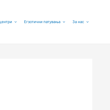
центри
Егзотични патувања
За нас