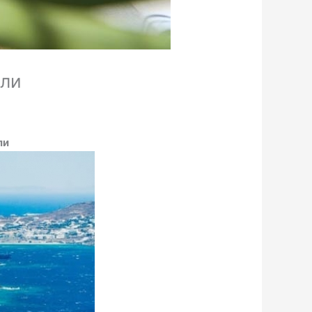
ели
ли