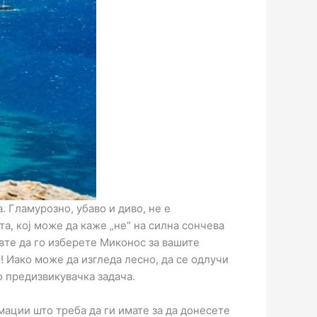
. Гламурозно, убаво и диво, не е
та, кој може да каже „не“ на силна сончева
вте да го изберете Миконос за вашите
! Иако може да изгледа лесно, да се одлучи
 предизвикувачка задача.
рмации што треба да ги имате за да донесете