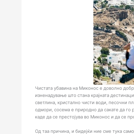
Чистата убавина на Миконос е доволно добра 
изненадување што стана крајната дестинациј
светлина, кристално чисти води, песочни п
одмори, сосема е природно да сакате да го 
каде да се престојува во Миконос и да се пр
Од таа причина, и бидејќи ние сме тука сам