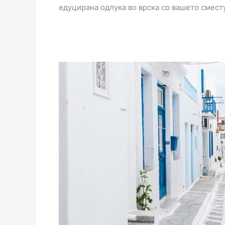
едуцирана одлука во врска со вашето смест