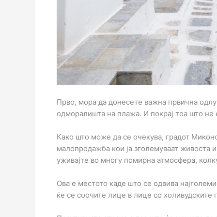
Прво, мора да донесете важна првична одлук
одморалишта на плажа. И покрај тоа што не 
Како што може да се очекува, градот Миконо
малопродажба кои ја зголемуваат живоста и 
уживајте во многу помирна атмосфера, колк
Ова е местото каде што се одвива најголеми
ќе се соочите лице в лице со холивудските п