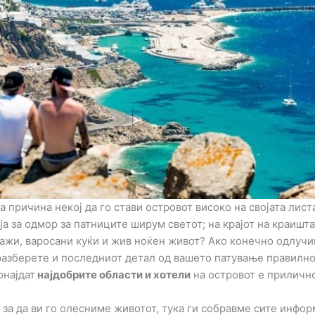
причина некој да го стави островот високо на својата листа
а за одмор за патниците ширум светот; на крајот на краишта
лажи, варосани куќи и жив ноќен живот? Ако конечно одлучи
разберете и последниот детал од вашето патување правилно
онајдат
најдобрите области и хотели
на островот е прилично
о за да ви го олесниме животот, тука ги собравме сите инфо