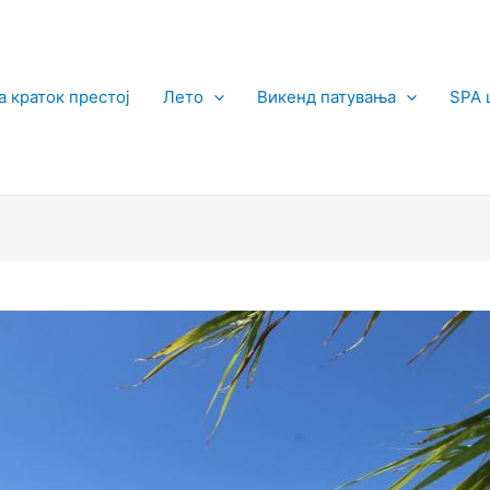
а краток престој
Лето
Викенд патувања
SPA 