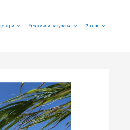
центри
Егзотични патувања
За нас