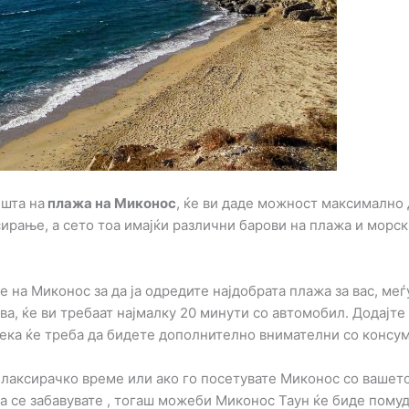
ишта на
плажа на Миконос
, ќе ви даде можност максимално 
ирање, а сето тоа имајќи различни барови на плажа и морск
 на Миконос за да ја одредите најдобрата плажа за вас, меѓ
ва, ќе ви требаат најмалку 20 минути со автомобил. Додајте
дека ќе треба да бидете дополнително внимателни со консум
релаксирачко време или ако го посетувате Миконос со вашет
 да се забавувате , тогаш можеби Миконос Таун ќе биде помуд