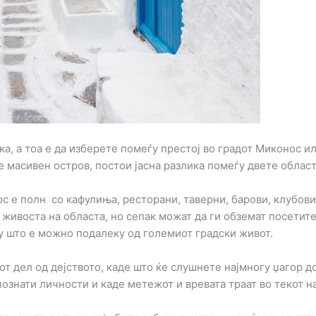
а, а тоа е да изберете помеѓу престој во градот Миконос и
е масивен остров, постои јасна разлика помеѓу двете облас
с е полн со кафулиња, ресторани, таверни, барови, клубов
живоста на областа, но сепак можат да ги обземат посетите
у што е можно подалеку од големиот градски живот.
от дел од дејството, каде што ќе слушнете најмногу џагор д
ознати личности и каде метежот и вревата траат во текот на