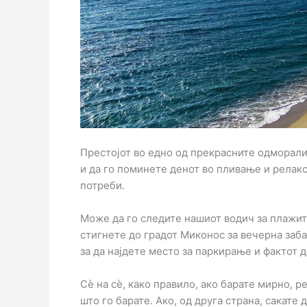
Престојот во едно од прекрасните одморал
и да го поминете денот во пливање и релакс
потреби.
Може да го следите нашиот водич за плажите
стигнете до градот Миконос за вечерна заба
за да најдете место за паркирање и фактот 
Сè на сè, како правило, ако барате мирно, 
што го барате. Ако, од друга страна, сакате