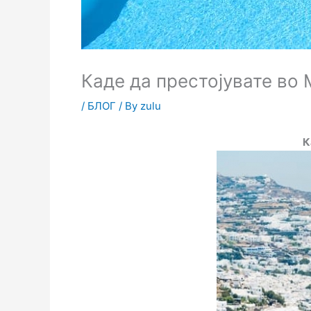
Каде да престојувате во 
/
БЛОГ
/ By
zulu
К