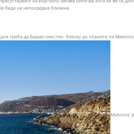
рисуствувате на која било забава секогаш кога ќе ви се доп
ќе биде на непосредна близина.
али треба да бидам сместен блиску до плажите на Миконо
Mykonos’ 