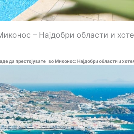
Миконос – Најдобри области и хот
аде да престојувате во Миконос: Најдобри области и хоте