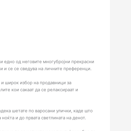
ли едно од неговите многубројни прекрасни
ти и се се сведува на личните преференци.
и и широк избор на продавници за
лите кои сакаат да се релаксираат и
одека шетате по варосани улички, каде што
 ноќта и до првата светлината на денот.