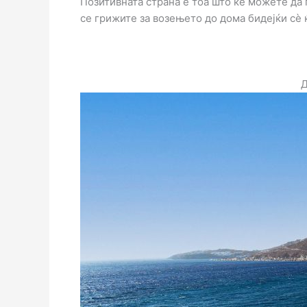
Позитивната страна е тоа што ќе можете да п
се грижите за возењето до дома бидејќи сè 
Д