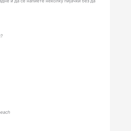
адне и да се напиете неколку пијачки без да
с?
beach